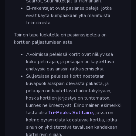
Saarrot, Suunnittelijat ja Hämähäkit.
Ei-rakentajat ovat pasianssipelejä, jotka
eivät käytä kumpaakaan yllä mainituista
tekniikoista.
Toinen tapa luokitella eri pasianssipelejä on
korttien paljastumisen aste.
Avoimissa peleissä kortit ovat näkyvissä
koko pelin ajan, ja pelaajan on käytettävä
analyysia pasianssin ratkaisemiseksi.
Suljetuissa peleissä kortit nostetaan
kuvapuoli alaspäin olevasta pakasta, ja
pelaajan on käytettävä harkintakykyään,
koska korttien järjestys on tuntematon,
kunnes ne ilmestyvät. Erinomainen esimerkki
tästä olisi
Tri-Peaks Solitaire,
jossa on
kolme pyramidista koostuvaa korttia, jotka
sinun on yhdistettävä tavallisen kahdeksan
kortin rivin sijaan.