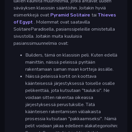
lukien kauniita muunnelmia, jotka antavat uuden
säväyksen klassisiin sääntöihin. Joitakin hyviä
esimerkkejä ovat
Pyramid Solitaire
tai
Thieves
of Egypt
. Molemmat ovat saatavilla
SolitaireParadisella, pasianssipeleille omistetulla
sivustolla. Joitakin muita kuuluisia
pasianssimuunnelmia ovat:
Builders, tämä on klassisin peli. Kuten edellä
mainittiin, näissä peleissä pyritään
rakentamaan saman maan kortteja ässälle.
Näissä peleissä kortit on koottava
käänteisessä järjestyksessä toiselle osalle
pelikenttää, jota kutsutaan "tauluksi". Ne
voidaan sitten rakentaa oikeassa
järjestyksessä perustuksille. Tätä
käänteisen rakentamisen väliaikaista
prosessia kutsutaan "pakkaamiseksi". Nämä
pelit voidaan jakaa edelleen alakategorioihin: