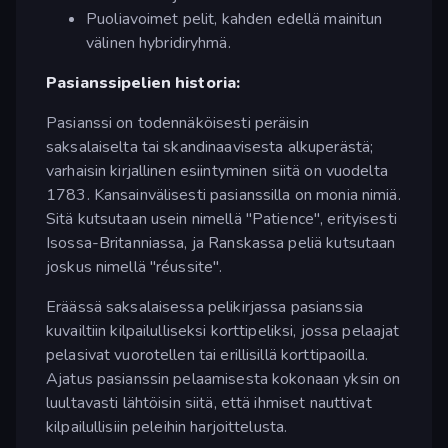
Puoliavoimet pelit, kahden edellä mainitun
välinen hybridiryhmä.
Pasianssipelien historia:
Pasianssi on todennäköisesti peräisin
saksalaiselta tai skandinaavisesta alkuperästä;
varhaisin kirjallinen esiintyminen siitä on vuodelta
1783. Kansainvälisesti pasianssilla on monia nimiä.
Sitä kutsutaan usein nimellä "Patience", erityisesti
Isossa-Britanniassa, ja Ranskassa peliä kutsutaan
joskus nimellä "réussite".
Eräässä saksalaisessa pelikirjassa pasianssia
kuvailtiin kilpailulliseksi korttipeliksi, jossa pelaajat
pelasivat vuorotellen tai erillisillä korttipaoilla.
Ajatus pasianssin pelaamisesta kokonaan yksin on
luultavasti lähtöisin siitä, että ihmiset nauttivat
kilpailullisiin peleihin harjoittelusta.