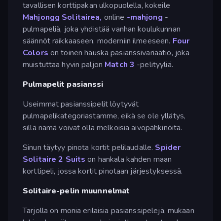
tavallisen korttipakan ulkopuolella, kokeile
Mahjongg Solitairea,
online
-mahjong
-
pulmapeliä, joka yhdistää vanhan koulukunnan
säännöt raikkaaseen, moderniin ilmeeseen.
Four
Colors
on toinen hauska pasianssivariaatio, joka
muistuttaa hyvin paljon
Match 3
-pelityyliä.
Pulmapelit pasianssi
Useimmat pasianssipelit löytyvät
pulmapelikategoriastamme, eikä se ole yllätys,
sillä nämä voivat olla melkoisia aivopähkinöitä.
Sinun täytyy pinota kortit pelilaudalle.
Spider
Solitaire 2 Suits
on hankala kahden maan
korttipeli, jossa kortit pinotaan järjestyksessä.
Solitaire-pelin muunnelmat
Tarjolla on monia erilaisia pasianssipelejä, mukaan