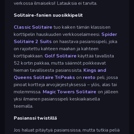
verkossa ilmaiseksi! Latauksia ei tarvita.
Solitaire-fanien suosikkipelit
Classic Solitaire
tuo kaiken tämän klassisen
korttipelin hauskuuden verkkoselaimeesi.
Spider
Solitaire 2 Suits
on haastava pasianssipeli, joka
on rajoitettu kahteen maahan ja kahteen
korttipakkaan.
Golf Solitaire
käyttää tavallista
52 kortin pakkaa, mutta säännöt poikkeavat
hieman tavallisesta pasianssista.
Kings and
Queens Solitaire TriPeaks
on
rento
peli, jossa
pinoat kortteja arvojärjestyksessä – ylös, alas tai
molemmissa.
Magic Towers Solitaire
on jälleen
yksi ilmainen pasianssipeli keskiaikaisella
teemalla.
Pasianssi twistillä
Jos haluat pitäytyä pasianssissa, mutta tutkia peliä