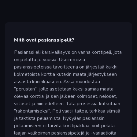
Mitä ovat pasianssipelit?
Pasianssi eli kärsivällisyys on vanha korttipeli, jota
on pelattu jo vuosia. Useimmissa
pasianssipeleissä tavoitteena on järjestää kaikki
kolmetoista korttia kutakin maata järjestykseen
ässästä kuninkaaseen. Ässä muodostaa
"perustan", jolle asetetaan kaksi samaa maata
olevaa korttia, ja sen jälkeen kolmoset, neloset,
viitoset ja niin edelleen. Tätä prosessia kutsutaan
"rakentamiseksi". Peli vaatii taitoa, tarkkaa silmää
ja taktista pelaamista. Nykyään pasianssin
pelaamiseen ei tarvita korttipakkaa; voit pelata
laajan valikoiman pasianssipelejä ja -variaatioita