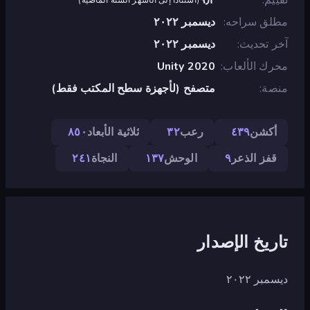
مطلق سراحه
ديسمبر ٢٠٢٢
آخر تحديث
ديسمبر ٢٠٢٢
محرك الألعاب
Unity 2020
منصة
متصفح (لأجهزة سطح المكتب فقط)
أكشن
٤٣٩
رعب
٣٢
ثلاثية الأبعاد
٨٥٠
قفز الذعر
٩
الوحش
١٣٧
النجاة
٢٤١
تاريخ الإصدار
ديسمبر ٢٠٢٢