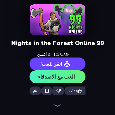
99 Nights in the Forest Online
٨٫٨/10
أكشن
انقر للعب!
العب مع الاصدقاء
١٦ ألف