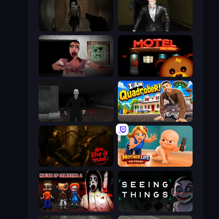
Slendrina Must Die: The Forest
Case: Smile 2
Silent House
Bear Haven
Case: Smile
I Am Quadrober!
She is Mad
Mother Life Simulator: Prank
House of Celestina: Chapter Two
Seeing Things