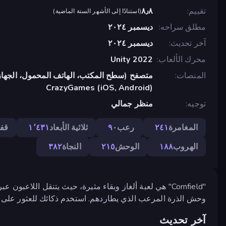
تقييم
٨٫٨
(
استنادًا إلى الأشهر الستة الماضية
)
مطلق سراحه
ديسمبر ٢٠٢٤
آخر تحديث
ديسمبر ٢٠٢٤
محرك الألعاب
Unity 2022
المنصات
متصفح (سطح المكتب، الهاتف المحمول، الجهاز
CrazyGames (iOS, Android)
توجيه
منظر جمالي
المغامرة
٢٤١
رعب
٩٠
ثلاثية الأبعاد
١٬٤٣١
قفز
الهروب
١٨٨
الوحش
٢١٥
النجاة
٣٨٢
"Cornfield" هي لعبة ألغاز وبقاء مثيرة، حيث يتنقل اللاع
وحش الذرة المرعب الذي يطاردهم. استخدم ذكائك للعثور على الم
آخر تحديث