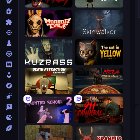
911: Prey
Haunted School
Horror Tale
Skinwalker
Kuzbass Horror
The Cat in Yellow
Death Attraction: Horror Game
Pizza Anomalies
Haunted School 2
911: Cannibal