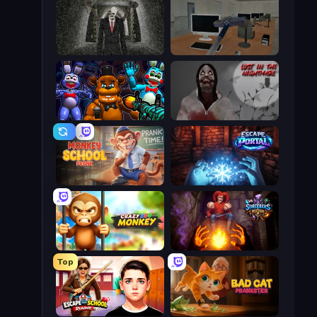
Slenderman Must Die: Underground Bunker
Office Horror Story
FNaF Shooter
Jeff The Killer: Lost in the Nightmare
Monkey School Prank
Escape Portal
Crazy Zoo Monkey
Sorcerers Refuge
Top
Escape from School: Runaway
Bad Cat Prankster