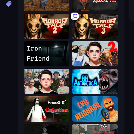
Creepy Granny Scream: Scary Freddy
Krampus
Horror Tale 2: Samantha
Horror Tale 3: The Witch
Iron Friend
Schoolboy Escape 2
Schoolboy Escape: Runaway
Antarctica 88
House of Celestina
Evil Neighbor