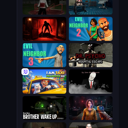
Jeff the Killer: Horrendous Smile
Hospital: Survive the Night
Doors Castle
Evil Neighbor 2
Evil Neighbor 3
Dr. Psycho: Hospital Escape
I Am Taxi Prankster Sim
The Dawn of Slenderman
Brother Wake Up
Survival Zone Zombie Outbreak