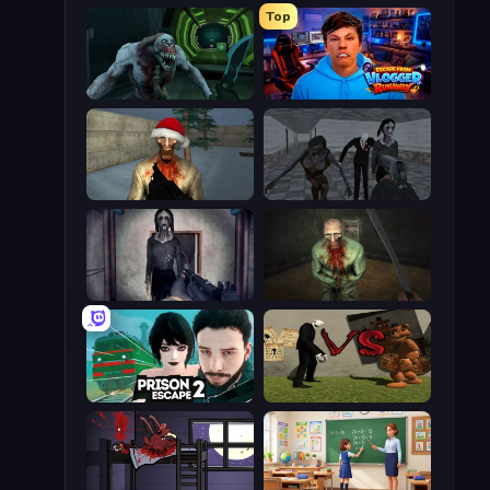
Top
Shoot Your Nightmare: Space Isolation
Escape from Vlogger: Runaway
Monster Christmas Terror
Slendrina Must Die: The School
Slendrina Must Die: The Cellar
Shoot Your Nightmare: The Beginning
Prison Escape 2
Slenderman VS Freddy The Fazbear