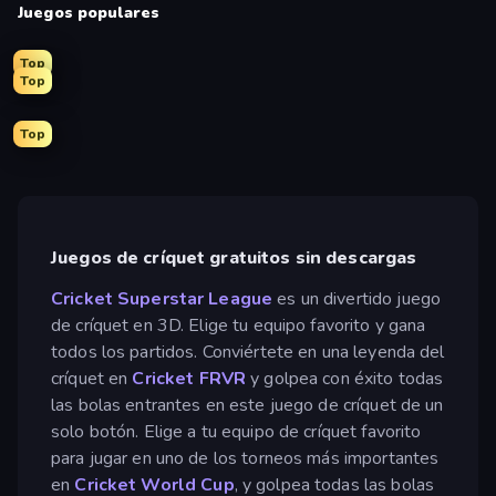
Juegos populares
Top
Top
Top
Juegos de críquet gratuitos sin descargas
Cricket Superstar League
es un divertido juego
de críquet en 3D. Elige tu equipo favorito y gana
todos los partidos. Conviértete en una leyenda del
críquet en
Cricket FRVR
y golpea con éxito todas
las bolas entrantes en este juego de críquet de un
solo botón. Elige a tu equipo de críquet favorito
para jugar en uno de los torneos más importantes
en
Cricket World Cup
, y golpea todas las bolas