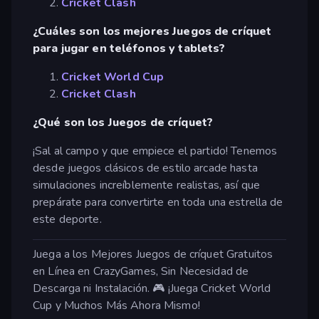
Cricket Clash
¿Cuáles son los mejores Juegos de críquet
para jugar en teléfonos y tablets?
Cricket World Cup
Cricket Clash
¿Qué son los Juegos de críquet?
¡Sal al campo y que empiece el partido! Tenemos
desde juegos clásicos de estilo arcade hasta
simulaciones increíblemente realistas, así que
prepárate para convertirte en toda una estrella de
este deporte.
Juega a los Mejores Juegos de críquet Gratuitos
en Línea en CrazyGames, Sin Necesidad de
Descarga ni Instalación. 🎮 ¡Juega Cricket World
Cup y Muchos Más Ahora Mismo!