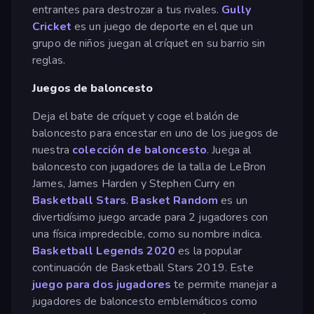
entrantes para destrozar a tus rivales.
Gully
Cricket
es un juego de deporte en el que un
grupo de niños juegan al críquet en su barrio sin
reglas.
Juegos de baloncesto
Deja el bate de críquet y coge el balón de
baloncesto para encestar en uno de los juegos de
nuestra
colección de baloncesto
. Juega al
baloncesto con jugadores de la talla de LeBron
James, James Harden y Stephen Curry en
Basketball Stars
.
Basket Random
es un
divertidísimo juego arcade para 2 jugadores con
una física impredecible, como su nombre indica.
Basketball Legends 2020
es la popular
continuación de Basketball Stars 2019. Este
juego para dos jugadores
te permite manejar a
jugadores de baloncesto emblemáticos como