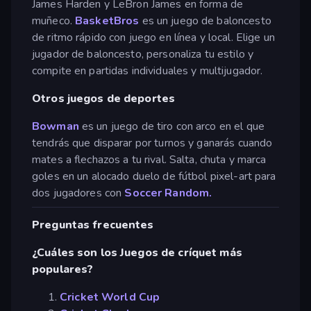
James Harden y LeBron James en forma de
muñeco.
BasketBros
es un juego de baloncesto
de ritmo rápido con juego en línea y local. Elige un
jugador de baloncesto, personaliza tu estilo y
compite en partidas individuales y multijugador.
Otros juegos de deportes
Bowman
es un juego de tiro con arco en el que
tendrás que disparar por turnos y ganarás cuando
mates a flechazos a tu rival. Salta, chuta y marca
goles en un alocado duelo de fútbol pixel-art para
dos jugadores con
Soccer Random.
Preguntas frecuentes
¿Cuáles son los Juegos de críquet más
populares?
Cricket World Cup