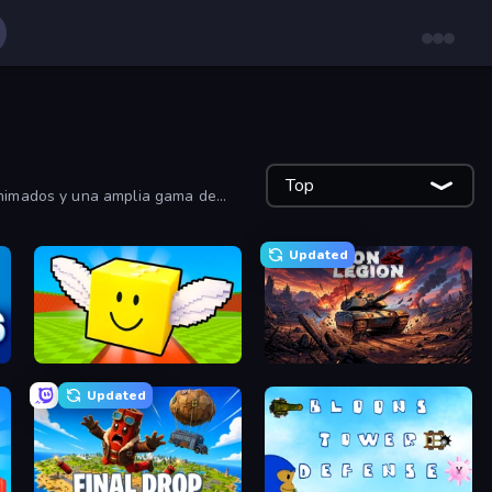
Top
 animados y una amplia gama de
ara ver los juegos de acción más
Updated
Lucky Brainrot Blocks Online
Iron Legion
Updated