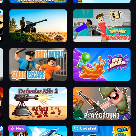
Final Drop
Bloons Tower Defense 3
Artillery Vs Tanks
House of Hazards
Obby World: Squid Escape
Dye Hard
Defender Idle 2
Playground
New
Updated