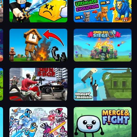
Lucky Block Rush: Fight & Brainrots
Ultimate Evolution
Noob Fuse
Endless Siege
Grand Action Simulator: New York
Getaway Shootout