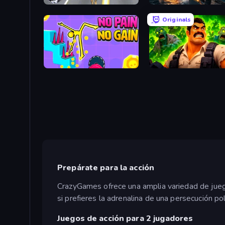
Super Crime Steel War Hero
Battle Fleet World
Originals
No Pain No Gain - Ragdoll Sandbox
Zombie Lab Escape
Prepárate para la acción
CrazyGames ofrece una amplia variedad de jueg
si prefieres la adrenalina de una persecución po
Juegos de acción para 2 jugadores