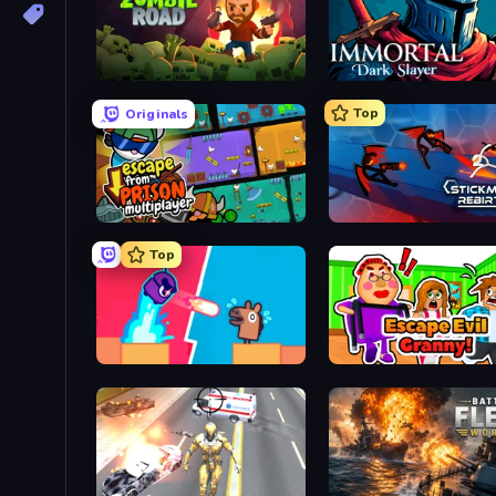
Zombie Road
Immortal: Dark Slayer
Top
Originals
Escape From Prison Multiplayer
Stickman Rebirth
Top
Boom Slingers ReBoom
Escape Evil Granny!