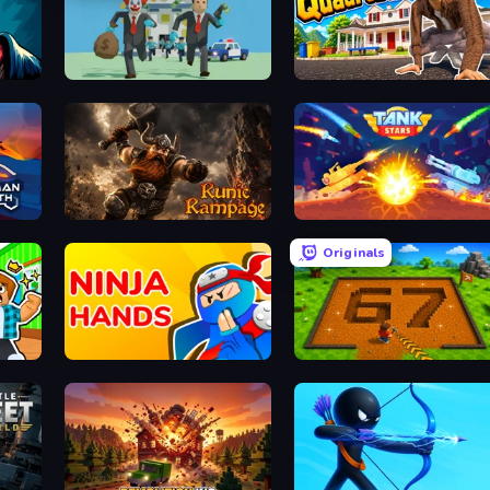
Bank Heist
I Am Quadrober!
Runic Rampage
Tank Stars
Originals
Ninja Hands
Obby: Dig Brainrots