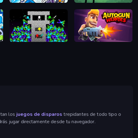
Space Wars Battleground
Merge & Fight
Stick Epic Fighter
Autogun Heroes
stan los
juegos de disparos
trepidantes de todo tipo o
podrás jugar directamente desde tu navegador.