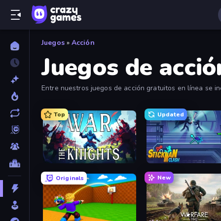
Juegos
»
Acción
Juegos de acció
Entre nuestros juegos de acción gratuitos en línea se 
juegos de estrategia en 3D. Diviértete jugando gratis a
populares.
Top
Updated
War the Knights
Stickman Clash
New
Originals