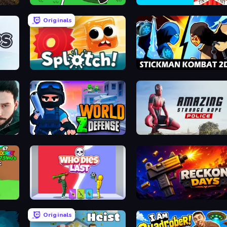
Brainrot Arena Online
Build and Crush
Originals
Splotch!
Stickman Kombat 2D
World Z Defense - Zombie Defense
Amazing Strange Rope Police
ots!
Who Dies Last?
Reckon Days
Originals