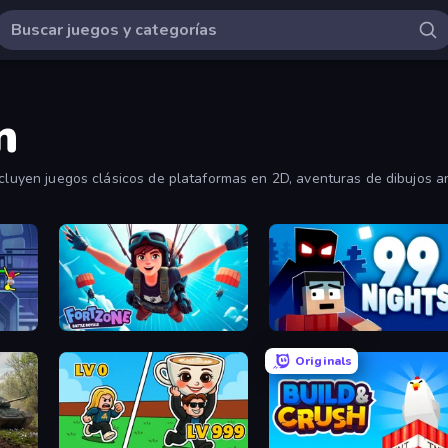
n
incluyen juegos clásicos de plataformas en 2D, aventuras de dibujos
 cientos de los mejores juegos de acción. Ordena por "más jugados" p
Fortzone Battle Royale
99 Nights (Bloxd.io)
Originals