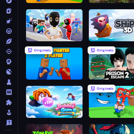
Throw a Lucky Block
Warfare 1942
Mr. Dude: Online Multiverse Challenge
Ships 3D
Originals
Originals
Puppet Fighter 2 Player
Prison Escape 2
Originals
Bubble Gum Simulator
Escape Tsunami for Brainr