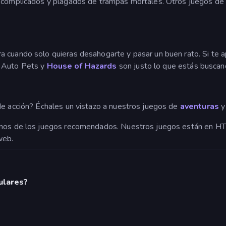
s complicados y plagados de trampas mortales. Otros juegos de 
 cuando solo quieras desahogarte y pasar un buen rato. Si te 
r Auto Pets y
House of Hazards
son justo lo que estás buscan
de acción? Échales un vistazo a nuestros juegos de
aventuras
y 
unos de los juegos recomendados. Nuestros juegos están en HT
web.
ulares?