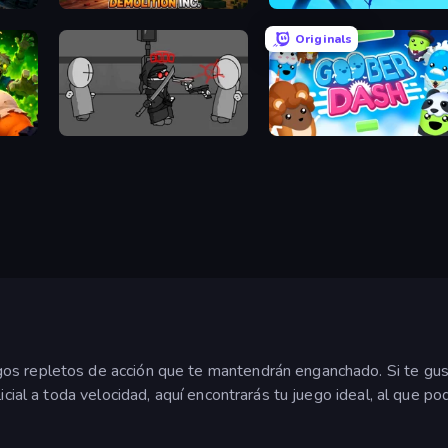
Demolition Inc.
Archers Random
Originals
Madness Project Nexus
Goober Dash
os repletos de acción que te mantendrán enganchado. Si te gu
licial a toda velocidad, aquí encontrarás tu juego ideal, al que 