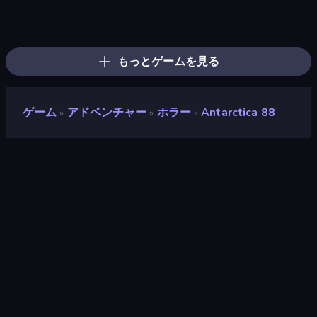
Horror Tale
The Cat in Yellow
Skinwalker
911: Cannibal
Haunted School
Schoolboy Escape: Runaway
Doors Castle
Krampus
Cornfield
Horror Tale 2: Samantha
911: Prey
Horror Tale 3: The Witch
The Dawn of Slenderman
Schoolboy Escape 2
Haunted School 2
Bear Haven
Iron Friend
Scary Horror Escape Room
もっとゲームを見る
ゲーム
アドベンチャー
ホラー
Antarctica 88
»
»
»
Antarctica 88
開発者
Euphoria Games
評価
8.9
(
過去6ヶ月間のデータに基づく
)
リリース日
2023年4月
最終更新
2024年10月
ゲームエンジン
Unity 2022
プラットフォーム
ブラウザ（デスクトップ、モバイ