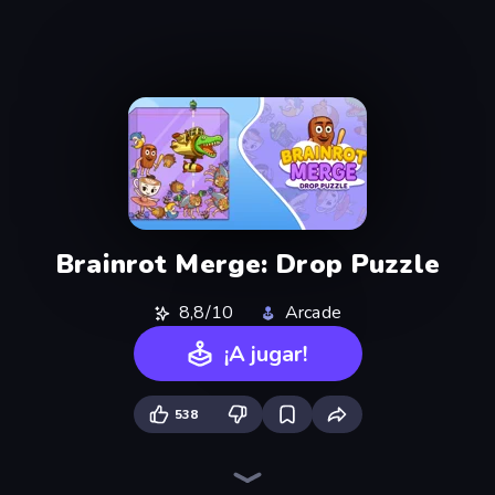
Brainrot Merge: Drop Puzzle
8,8/10
Arcade
¡A jugar!
538