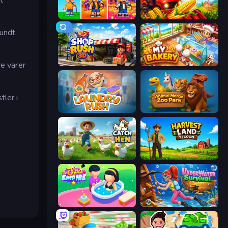
Music Band
My Perfect Farm
rundt
re varer
Shop Rush 3D
My bakery
tler i
Laundry Rush
Animal Merge Zoo Park
Catch the Hen
Harvest Land Tycoon
Spa Empire
Underwater Survival