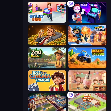
Outlets Rush
Arcade Empire
Idle Billionaire Tycoon
Tower Battle
Zoo Builder
Desert Tycoon
Idle Cinema Tycoon
Boba Shop