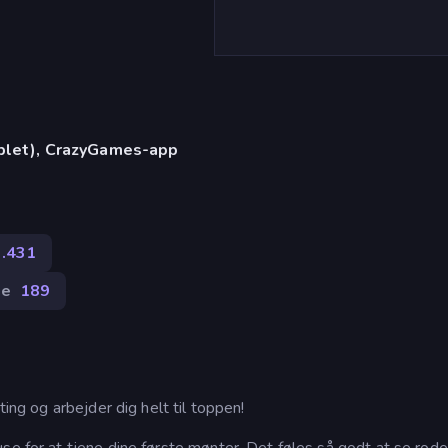
)
ablet), CrazyGames-app
1.431
ge
189
ting og arbejder dig helt til toppen!
se for at tjene dine første mønter. Det føles så godt at se rode