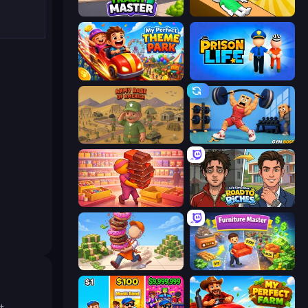
Trash Master
Doctor Hero
My Perfect Theme Park
Prison Life
Army Base Of America
Gym Boss
Candy Packing Store
Life Simulator: Road to Riches
Donut Place
Furniture Master: Idle Tycoon
t