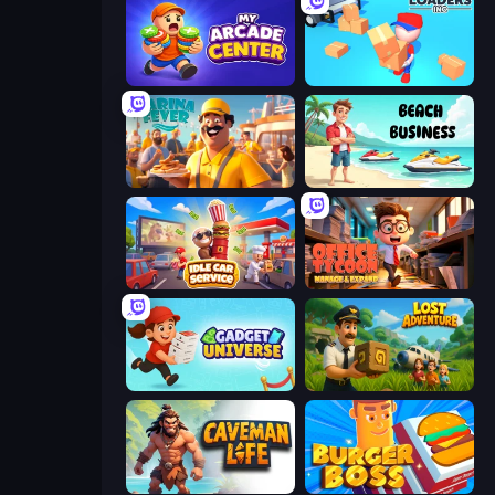
My Arcade Center
Loaders Inc
Marina Fever Tycoon
Beach Business
Idle Car Service: Tycoon
Office Tycoon: Expand & Manage
Gadget Universe
Lost Adventure
Caveman Life
Burger Boss