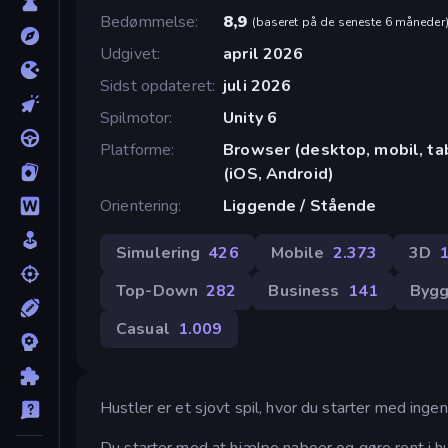
Bedømmelse
8,9
(
baseret på de seneste 6 måneder
Udgivet
april 2026
Sidst opdateret
juli 2026
Spilmotor
Unity 6
Platforme
Browser (desktop, mobil, t
(iOS, Android)
Orientering
Liggende / Stående
Simulering
426
Mobile
2.373
3D
Top-Down
282
Business
141
Byg
Casual
1.009
Hustler er et sjovt spil, hvor du starter med ingen
Du starter med at hjælpe naboer og gøre rent i hu