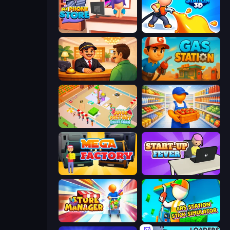
My Phone Store
Gas Station 3D
Idle Hotel Empire Tycoon
Gas Station
Juice Factory - Fruit Farm
Supermarket Manager
Mega Factory
StartUp Fever
Store Manager
Gas Station - Stick Simulator