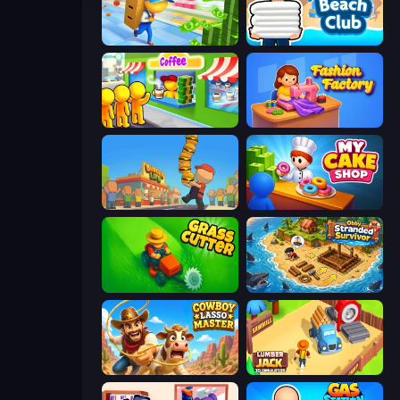
Supermarket Empire
Beach Club
Coffee Idle
Fashion Factory
Burger Life
My Cake Shop
Grass Cutter: Mowing Simulator
Obby Stranded Survivor
Cowboy Lasso Master
Lumberjack 3D Simulator