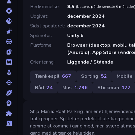
Bedømmelse
8,5
(
baseret på de seneste 6 måneder
Udgivet
december 2024
Sidst opdateret
december 2024
Spilmotor
Unity 6
Platforme
Browser (desktop, mobil, t
(Android), App Store (Andro
Orientering
Liggende / Stående
Tænkespil
667
Sorting
52
Mobile
Båd
24
Mus
1.796
Stickman
177
Ship Mania: Boat Parking Jam er et hjernevridende
trafikpropper. Spillet er perfekt til at skærpe 
nemme at komme i gang med, men svære at mestre. 
gang med at tænke hele tiden.