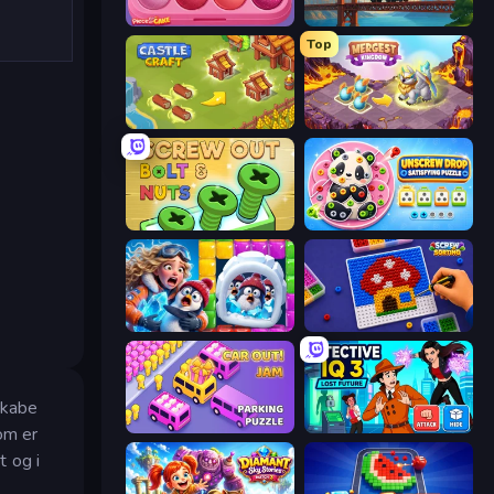
Piece of Cake: Merge and Bake
Bridge Builder
Top
Castle Craft
Mergest Kingdom
Screw Out: Bolts and Nuts
Unscrew Drop: Satisfying Puzzle
Captain Blast
Screw Sorting
skabe
Car OUT! Jam Parking Puzzle
Detective IQ 3
om er
 og i