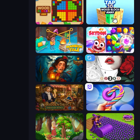
Wood Blocks Jam
Tap 3D Wood Block Away
Mansion Tale: Merge Secrets
Skydom
Lamplighter: Merge & Magic
Numicolor
Hidden Object: Street Of Secrets
Twisted Tangle
Northern Merge
Magic School