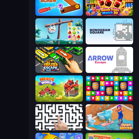
Wood Screw: Bolts Puzzle
Goods Triple Match 3D
Sugar Heroes
Nonogram Square
Bus Escape: Clear Jam
Arrow Escape
Merge World
Tap Away Story
Arrow Escape: Puzzle
Open House