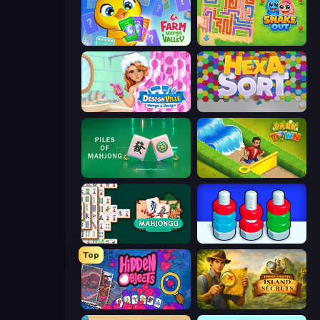
Farm Merge Valley
Snake Out: Maze Escape
Designville: Merge & Design
Hexa Sort
Piles of Mahjong
Park Town
Mahjongg Solitaire
Nuts Puzzle: Sort By Color
Top
Hidden Objects
Hidden Objects: Island Secrets