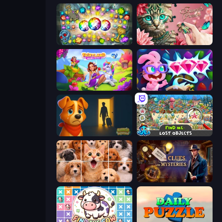
Forgotten Treasure 2
Favorite Puzzles
Fairyland Merge & Magic
Skydom: Reforged
Ranch Adventures
Find Me: Lost Objects
Jigpic Solitaire
Hidden Object: Clues and Mysteries