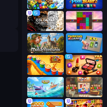
Diamant: Sky Stories Match 3
Pixel Blast
Color Tap: Coloring by Numbers
Color Cube Puzzle
MatchVentures
Parking Jam
Coffee Color Blocks
Tap Gallery
Tropical Merge
Yarn Fever! Unravel Puzzle