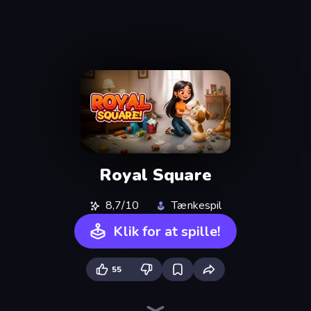
Royal Square
8,7/10
Tænkespil
Klik for at spille!
55