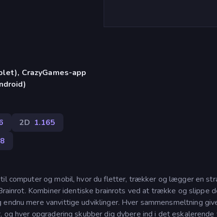
)
ablet), CrazyGames-app
ndroid)
6
2D
1.165
38
il computer og mobil, hvor du fletter, trækker og lægger en str
 Brainrot. Kombiner identiske brainrots ved at trække og slippe 
g endnu mere vanvittige udviklinger. Hver sammensmeltning give
, og hver opgradering skubber dig dybere ind i det eskalerende 