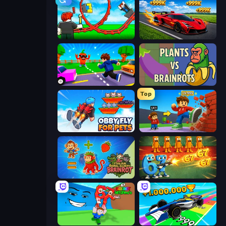
Build a Rollercoaster: Simulator
Obby: +1 Speed Car Escape
Robby: Cross the Road for Brainrot
Plants vs Brainrots
Top
Obby Fly For Pets
Obby: +1 Click Wall Breaker
Italian Animal Alchemy - Brainrot
Brainrot Tower Defense
Escape Tsunami for Brainrots!
Obby Car Challenge: Drive