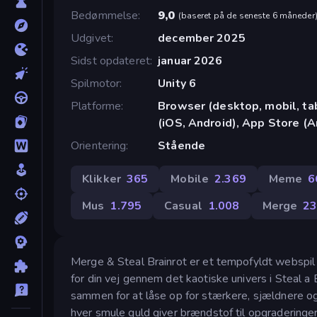
Bedømmelse
9,0
(
baseret på de seneste 6 måneder
Udgivet
december 2025
Sidst opdateret
januar 2026
Spilmotor
Unity 6
Platforme
Browser (desktop, mobil, t
(iOS, Android), App Store (A
Orientering
Stående
Klikker
365
Mobile
2.369
Meme
6
Mus
1.795
Casual
1.008
Merge
2
Merge & Steal Brainrot er et tempofyldt webspil t
for din vej gennem det kaotiske univers i Steal a
sammen for at låse op for stærkere, sjældnere o
hver smule guld giver brændstof til opgraderinger