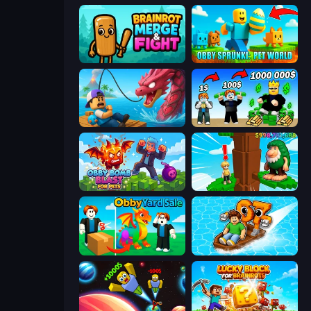
Brainrot Merge & Fight
Obby Sprunki: Pet World
Fish It Now
Obby Tycoon Build the City
Obby Bomb Blast For Pets
Steal Beanstalk for Brainrots
Obby Yard Sale
Float for Brainrots