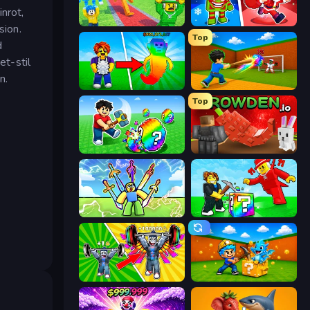
nrot,
Catch Brainrots From Bosses
Plants vs Brain Zombies
sion.
Top
d
et-stil
n.
Collect Brainrot Egg
Baseball For Brainrot
Top
Break a Lucky Egg Brainrots
Grow A Garden | Growden.io
Obby vs Brainrot
Break a Lucky Blocks with Brainrots
Obby: Gym Simulator, Escape
Escape Cave For Brainrot