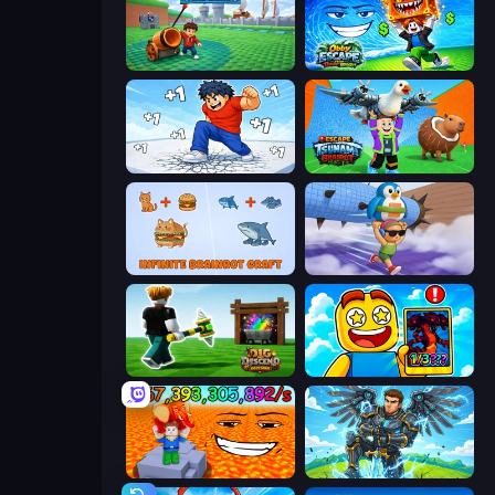
Brainrot Tower Defence
Obby Escape from Tsunami Brainrot
Break a Skyscraper
Escape Tsunami Brainrot
Infinite Brainrot: Craft Merge
BrainZombie Log Escape
Dig and Descend: Obby Mine
Obby Cards: The Legend Hunt
Escape Lava for Brainrots!
Obby: Pull a Sword