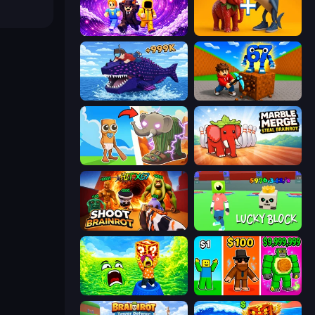
Obby - BrainWave
Brainrot Evolution: 2048 Merge Fight
Obby Fish Challenge: Ride
Obby: Break Rocks For Brainrots
Brainrot Evolution
Marble Merge: Steal Brainrot Game
Shoot Brainrot
Lucky Block
Save Memerots: Acid Lava lake
Obby Brainrot Merge