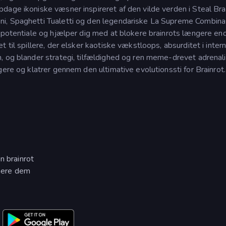
age ikoniske væsner inspireret af den vilde verden i Steal Brai
i, Spaghetti Tualetti og den legendariske La Supreme Combina
nspotentiale og hjælper dig med at blokere brainrots længere en
 til spillere, der elsker kaotiske vækstloops, absurditet i intern
, og blander strategi, tilfældighed og ren meme-drevet adrenali
gere og klatrer gennem den ultimative evolutionssti for Brainrot.
n brainrot
onere dem