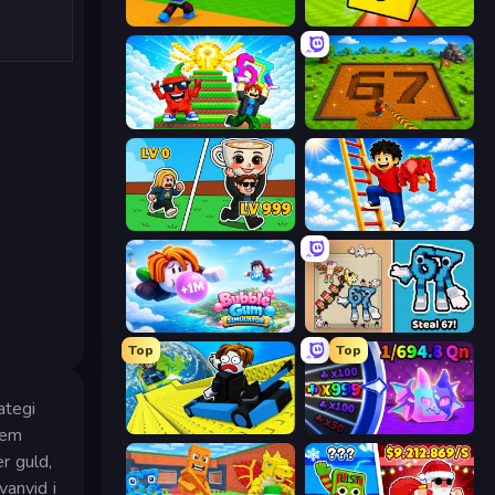
Throw a Lucky Block
Lucky Brainrot Blocks Online
Run and Jump for Brainrot
Obby: Dig Brainrots
Brainrot Arena Online
Ladder to Brainhot: Climb
Bubble Gum Simulator
67 Steal a Brainrot Game
Top
Top
ategi
Cart Ride Danger Mount
Meeland.io
dem
r guld,
vanvid i