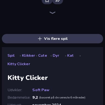
Bloxd.io
Ragdoll Archers
EvoWars.io
Veck.io
Piece of Cake: Merge and Bake
Racing Limits
Traffic Rider
Mahjongg Solitaire
Screw Out: Bolts and Nuts
Words of Wonders
Piles of Mahjong
Designville: Merge & Design
Miniblox
Stickman Clash
Space Waves
SkillWarz
Fortzone Battle Royale
Arrow Escape
Vis flere spil
Spil
Klikker
Cute
Dyr
Kat
»
»
»
»
»
Kitty Clicker
Kitty Clicker
Udvikler
Soft Paw
Bedømmelse
9,2
(
baseret på de seneste 6 måneder
)
Udgivet
november 2024