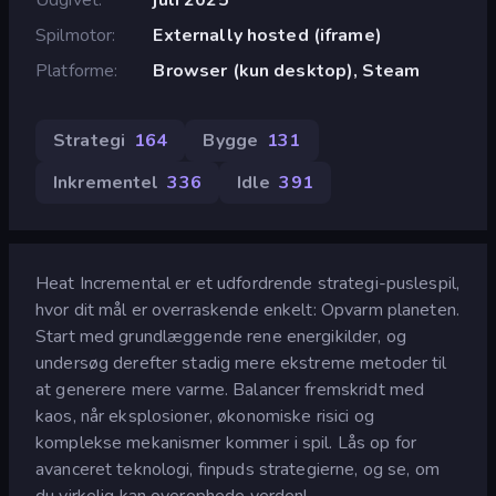
Spilmotor
Externally hosted (iframe)
Platforme
Browser (kun desktop), Steam
Strategi
164
Bygge
131
Inkrementel
336
Idle
391
Heat Incremental er et udfordrende strategi-puslespil,
hvor dit mål er overraskende enkelt: Opvarm planeten.
Start med grundlæggende rene energikilder, og
undersøg derefter stadig mere ekstreme metoder til
at generere mere varme. Balancer fremskridt med
kaos, når eksplosioner, økonomiske risici og
komplekse mekanismer kommer i spil. Lås op for
avanceret teknologi, finpuds strategierne, og se, om
du virkelig kan overophede verden!