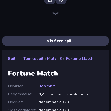
Skydom
Piles of Mahjong
Screw Out: Bolts and Nuts
Piece of Cake: Merge and Bake
Elemental Monsters: Merge
Arrow Escape
Mergest Kingdom
Skydom: Reforged
Alchemy: Merge Elements
Mansion Tale: Merge Secrets
Match Masters
Pixel Blast
Land Explorers: Merge & Build
Yarn Fever! Unravel Puzzle
Block Blaster
Designville: Merge & Design
Match Arena
Nonogram Square
Vis flere spil
Spil
Tænkespil
Match 3
Fortune Match
»
»
»
Fortune Match
Udvikler
Boombit
Bedømmelse
8,2
(
baseret på de seneste 6 måneder
)
Udgivet
december 2023
Sidst opdateret
december 2023