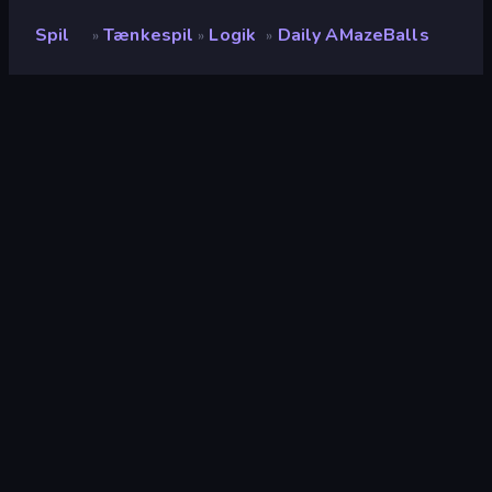
Spil
Tænkespil
Logik
Daily AMazeBalls
»
»
»
Daily AMazeBalls
Udvikler
The Article 19 Group
Bedømmelse
9,3
(
baseret på de seneste 6 måneder
)
Udgivet
maj 2025
Spilmotor
HTML5
Platforme
Browser (desktop, mobil, tablet),
CrazyGames-app (iOS, Android),
App Store (iOS)
Orientering
Liggende / Stående
Tænkespil
564
Mobile
2.353