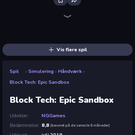
Bus Simulator: EVO
Grow A Garden | Growden.io
Driving School Simulator
Bad Cat Prankster
Retro Garage
Truck Simulator: European Roads
Sandbox City
Obby Tycoon Build the City
Empire City
Idle Billionaire Tycoon
Gold Digger FRVR
Sandbox: Particle World
Hedgies
Gym Boss
Mother Life Simulator: Prank
Fish It Now
Life Simulator: Road to Riches
Project Restoration
Vis flere spil
Spil
Simulering
Håndværk
»
»
»
Block Tech: Epic Sandbox
Block Tech: Epic Sandbox
Udvikler
NGGames
Bedømmelse
8,8
(
baseret på de seneste 6 måneder
)
Udgivet
juli 2019