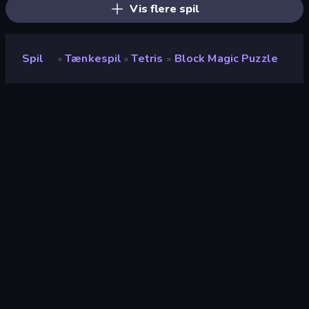
Vis flere spil
Spil
Tænkespil
Tetris
Block Magic Puzzle
»
»
»
Block Magic Puzzle
Udvikler
Illusions Games
Bedømmelse
7,3
(
baseret på de seneste 6 måneder
)
Udgivet
april 2022
Sidst opdateret
november 2023
Spilmotor
Unity 2023
Platforme
Browser (desktop, mobil,
tablet), CrazyGames-app
(Android)
Orientering
Stående