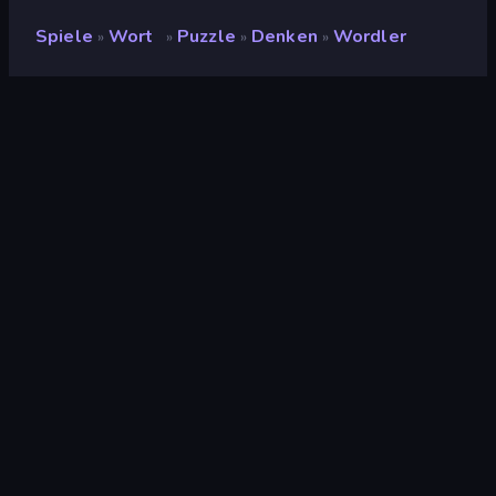
Spiele
Wort
Puzzle
Denken
Wordler
»
»
»
»
Wordler
Entwickler
MOVISOFT
Bewertung
(
basierend auf den letzten 6
8,7
Monaten
)
Veröffentlicht
November 2024
Letzte Aktualisierung
November 2024
Spiel-Engine
HTML5
Plattformen
Browser (Desktop,
Mobilgerät, Tablet),
CrazyGames App (iOS,
Android)
Orientierung
Porträt