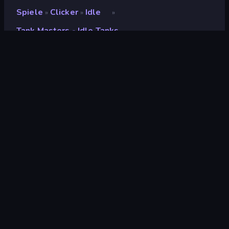
Spiele
Clicker
Idle
»
»
»
Tank Masters - Idle Tanks
Tank Masters - Idle Tanks
Entwickler
Blockbyte Games
Bewertung
(
basierend auf den letzten 6
9,0
Monaten
)
Veröffentlicht
Februar 2024
Letzte Aktualisierung
März 2024
Spiel-Engine
Unity 2022
Plattformen
Browser (Desktop,
Mobilgerät, Tablet),
CrazyGames App (Android)
Orientierung
Querformat