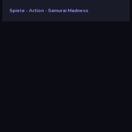
Spiele
Action
Samurai Madness
»
»
Samurai Madness
Entwickler
Night Steed Games
Bewertung
8,9
(
basierend auf den letzten 6 Monaten
)
Veröffentlicht
Dezember 2021
Spiel-Engine
Externally hosted (iframe)
Plattformen
Browser (Desktop, Mobilgerät,
Tablet), CrazyGames App (iOS,
Android), App Store (Android)
Orientierung
Querformat
Action
439
Top-Down
204