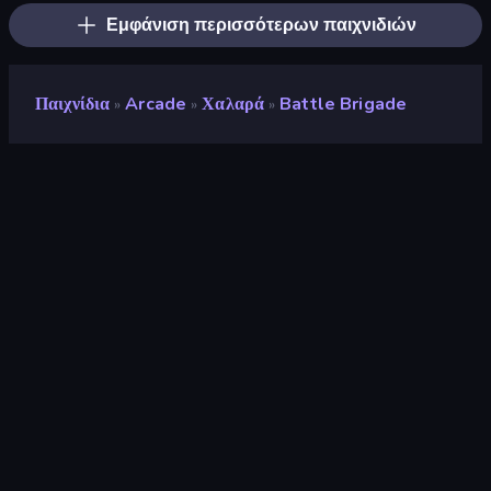
Εμφάνιση περισσότερων παιχνιδιών
Παιχνίδια
Arcade
Χαλαρά
Battle Brigade
»
»
»
Battle Brigade
Προγραμματιστής
Shout Games
Αξιολόγηση
8,4
(
με βάση τους τελευταίους 6 μήνες
)
Κυκλοφόρησε
Μάιος 2026
Τελευταία ενημέρωση
Ιούλιος 2026
Μηχανή παιχνιδιών
Unity 6
Πλατφόρμες
Πρόγραμμα περιήγησης
(επιτραπέζιος υπολογιστής,
κινητό, tablet), Εφαρμογή
CrazyGames (iOS, Android)