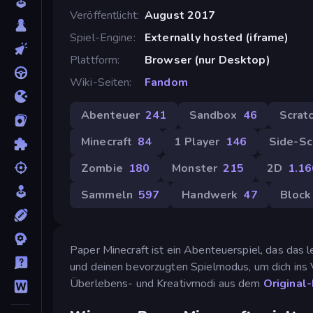
Veröffentlicht
August 2017
Spiel-Engine
Externally hosted (iframe)
Plattform
Browser (nur Desktop)
Wiki-Seiten
Fandom
Abenteuer
241
Sandbox
46
Scrat
Minecraft
84
1 Player
146
Side-Sc
Zombie
180
Monster
215
2D
1.16
Sammeln
597
Handwerk
47
Block
Paper Minecraft ist ein Abenteuerspiel, das das 
und deinen bevorzugten Spielmodus, um dich ins V
Überlebens- und Kreativmodi aus dem
Original