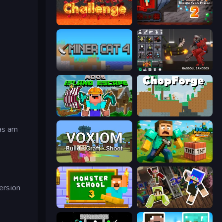
Pixel Mine Challenge
Noob Miner 2: Escape From Prison
Miner Cat 4
Last Play: Ragdoll Sandbox
Noob: Island Escape
ChopForge
das am
Voxiom.io
Voxel Playground: Ragdoll Noob
ersion
Monster School 3
Only Up Craft