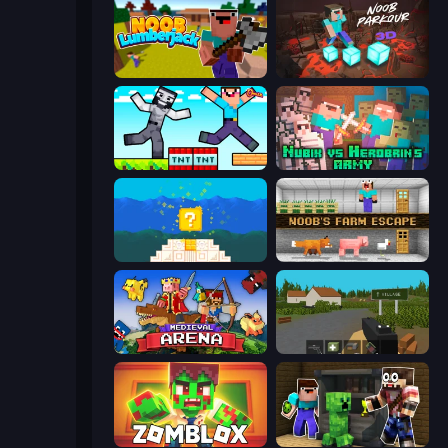
Idle Noob Lumberjack
Noob Parkour 3D
Noob Gigachad: Parkour Tricks Challenge
Nubik vs Herobrin's Army
Noob vs Pro 4: Lucky Block
Noob's Farm Escape
Medieval Arena
ZombieCraft.io
Zomblox
Noob Trolls Pro