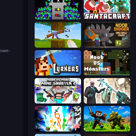
Stick Epic Fighter
SantaCraft
Mine Shooter 3D
Noob Digger: Pro Drill Miner
Down-
Lurkers.io
Noob VS Monsters
Mine Shooter 2: Noob vs Mobs
Skibidi Toilets: Infection
Stickman Epic
CraftSlayer: Apocalypse