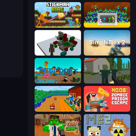
Stickman King
Stick Fighter vs Zombies
Craft Destroy
SimpleBox 2
ZooCraft
ShooterZ
Noob Tower Defense
Noob: Zombie Prison Escape