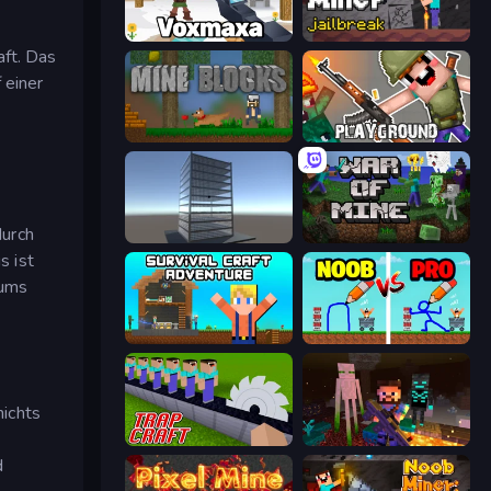
Voxmaxa
Noob Miner: Escape From Prison
aft. Das
 einer
Mine Blocks
Playground
durch
Craft 3D
War of Mine
s ist
 ums
Survival Craft Adventure
DOP Noob: Draw to Save
nichts
Trap Craft
ZombieCraft
d