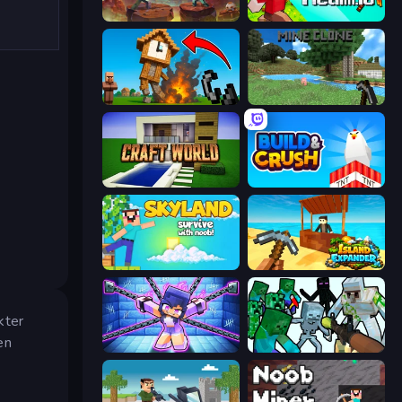
Miniblox
CubeRealm.io
Noob Fuse
Mine Clone
Craft World
Build and Crush
Skyland Survive With Noob!
Island Expander
kter
en
Mini Mine
Mine Shooter: Save Your World