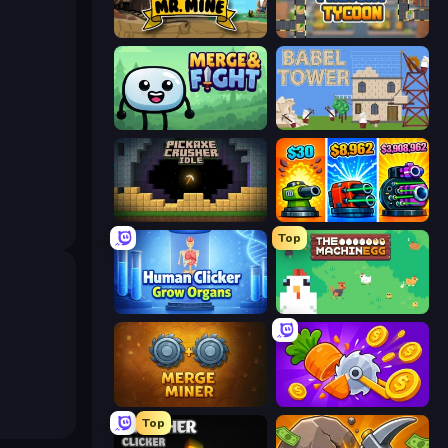
Mr. Mine
Leek Factory Tycoon
Merge & Fight
Babel Tower
Pickaxe Crusher Idle
Pumpkin Defense: Merge Cannon
Top
Human Clicker: Grow Organs
The MachinEGG
Merge Miner
Farm Ring Idle
Top