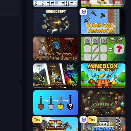
MineClicker
Idle Inventor
GrindCraft
Block Wall Destroyer
Miner's Odyssey
MineTap Merge Clicker
Sword Merging Simulator
Mineblox - Guess the Recipe
Merge Tools - Merge and Dig
Cubidle
Top
Top