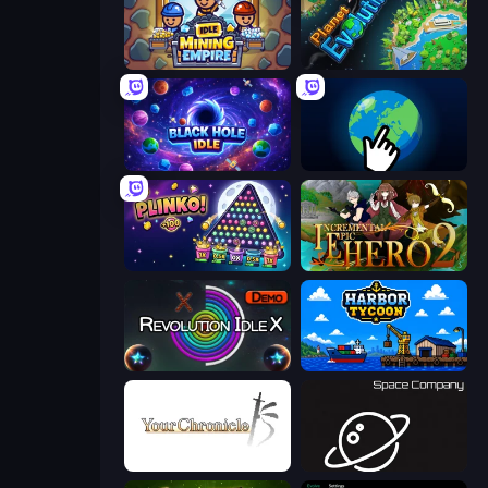
Idle Mining Empire
Planet Evolution: Idle Clicker
Black Hole Idle
Planet Clicker 2
PLINKO!
Incremental Epic Hero 2
Revolution Idle X
Harbor Tycoon
Your Chronicle
Space Company