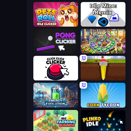
Pets Roll: Idle Clicker
Idle Mine: Remix
Pong Clicker
Money Factory: Tycoon Idle Game
Click Click Clicker
Pen Dig
Energy Evolution
Corn Tycoon