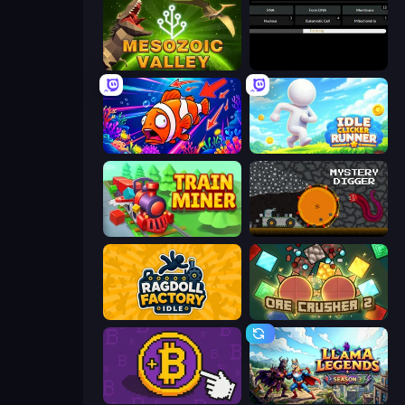
Cell to Singularity: Mesozoic Valley
Evolve
Fish Catch Idle
Idle Clicker Runner
Train Miner
Mystery Digger
Ragdoll Factory Idle
OreCrusher 2
Money Maker
Llama Legends