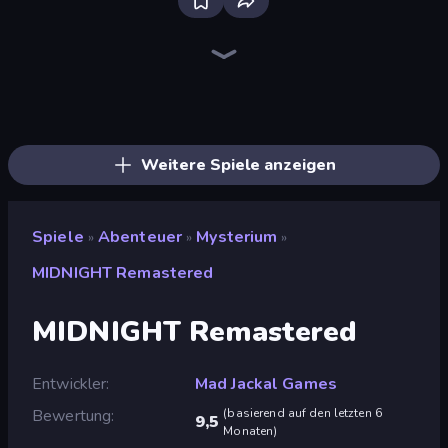
Bloxd.io
Ragdoll Archers
EvoWars.io
Piece of Cake: Merge and Bake
Veck.io
Racing Limits
Traffic Rider
Mahjongg Solitaire
Screw Out: Bolts and Nuts
Words of Wonders
Piles of Mahjong
Designville: Merge & Design
Miniblox
Space Waves
Stickman Clash
SkillWarz
Fortzone Battle Royale
Arrow Escape
Weitere Spiele anzeigen
Spiele
Abenteuer
Mysterium
»
»
»
MIDNIGHT Remastered
MIDNIGHT Remastered
Entwickler
Mad Jackal Games
Bewertung
(
basierend auf den letzten 6
9,5
Monaten
)