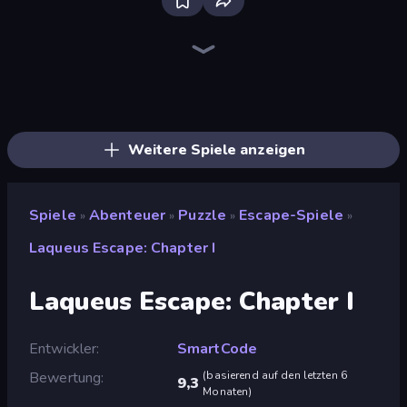
Bloxd.io
Ragdoll Archers
EvoWars.io
Veck.io
Piece of Cake: Merge and Bake
Racing Limits
Traffic Rider
Mahjongg Solitaire
Screw Out: Bolts and Nuts
Words of Wonders
Piles of Mahjong
Designville: Merge & Design
Miniblox
Stickman Clash
Space Waves
SkillWarz
Fortzone Battle Royale
Arrow Escape
Weitere Spiele anzeigen
Spiele
Abenteuer
Puzzle
Escape-Spiele
»
»
»
»
Laqueus Escape: Chapter I
Laqueus Escape: Chapter I
Entwickler
SmartCode
Bewertung
(
basierend auf den letzten 6
9,3
Monaten
)