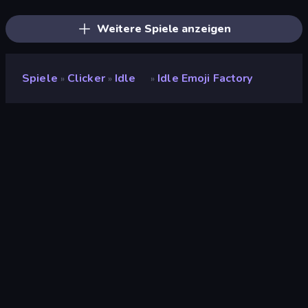
Black Hole Idle
Ragdoll Factory Idle
Money Maker Idle
Weitere Spiele anzeigen
Spiele
Clicker
Idle
Idle Emoji Factory
»
»
»
Idle Emoji Factory
Entwickler
Ribbyte Games
Bewertung
9,3
(
basierend auf den letzten 6 Monaten
)
Veröffentlicht
Mai 2020
Spiel-Engine
HTML5
Plattformen
Browser (Desktop, Mobilgerät,
Tablet), CrazyGames App (iOS,
Android), App Store (Android)
Orientierung
Querformat / Hochformat