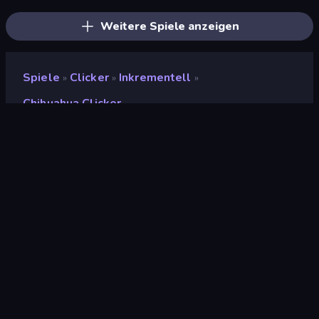
Weitere Spiele anzeigen
Spiele
Clicker
Inkrementell
»
»
»
Chihuahua Clicker
Chihuahua Clicker
Entwickler
CYTH
Bewertung
9,3
(
basierend auf den letzten 6 Monaten
)
Veröffentlicht
September 2025
Spiel-Engine
HTML5
Plattformen
Browser (Desktop, Mobilgerät,
Tablet), CrazyGames App
(Android)