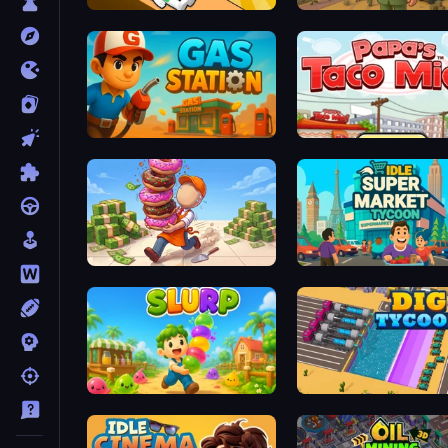
Doctor Hero
Army Base Of America
Gas Station
Papa's Taco Mia
Donut Place
Idle Supermarket Tycoon
Slurp
Dig Tycoon