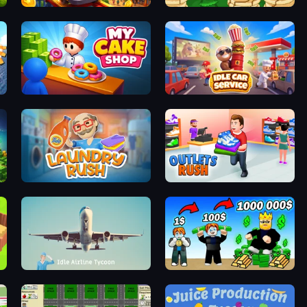
My Perfect Theme Park
Papa's Pancakeria
My Cake Shop
Idle Car Service: Tycoon
Laundry Rush
Outlets Rush
Idle Airline Tycoon
Obby Tycoon Build the City