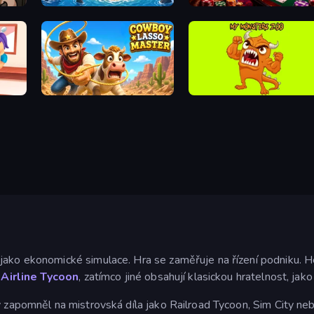
Obby Stranded Survivor
Arcade Tycoon
Cowboy Lasso Master
My Monsters Zoo
jako ekonomické simulace. Hra se zaměřuje na řízení podniku. H
 Airline Tycoon
, zatímco jiné obsahují klasickou hratelnost, jak
by zapomněl na mistrovská díla jako Railroad Tycoon, Sim City n