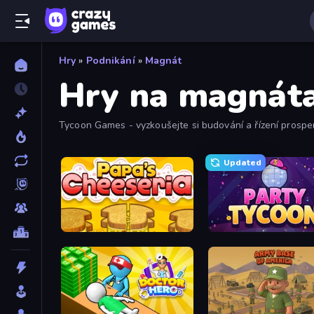
Hry
»
Podnikání
»
Magnát
Hry na magnát
Tycoon Games - vyzkoušejte si budování a řízení prosper
Updated
Papa's Cheeseria
Party Tycoon