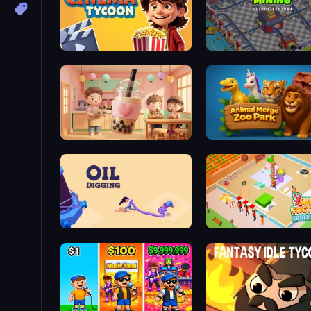
Idle Cinema Tycoon
Oil Mining 3D: Petrol Fac
Boba Shop
Animal Merge Zoo Park
Oil Digging
Juice Factory - Fruit Farm