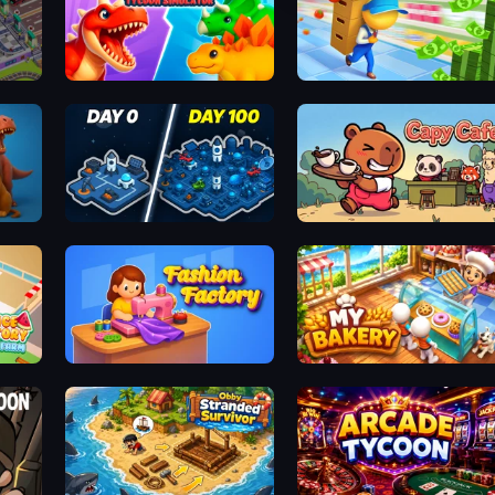
tory
Idle Dino Farm Tycoon Simulator 3D
Supermarket Empire
Idle Space Business Tycoon
Capy Cafe
Fashion Factory
My bakery