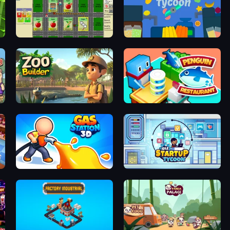
Supply Chain Idle
Juice Production Tycoon
Zoo Builder
Penguin Restaurant
Gas Station 3D
Idle Startup Tycoon