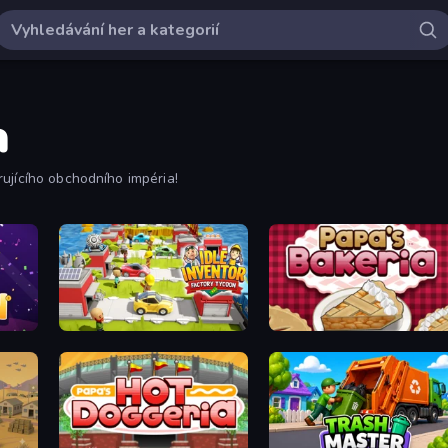
a
ujícího obchodního impéria!
Idle Inventor
Papa's Bakeria