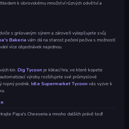
Vzhledem k obrovskému množství různých odvětví a
viče s grilovaným sýrem a zároveň vylepšujete svůj
a's Bakeria
vám dá na starost pečení pečiva s možností
ování více objednávek najednou.
vých kin.
Dig Tycoon
je klikací hra, ve které kopete
a automatizací výroby rozšiřujete své průmyslové
ý ropný podnik.
Idle Supermarket Tycoon
vás vyzve k
ku.
če
.
 Hrajte Papa's Cheeseria a mnoho dalších právě teď!