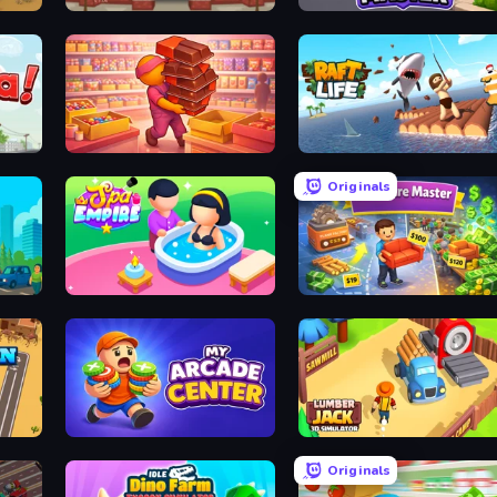
Papa's Hot Doggeria
Trash Master
Candy Packing Store
Raft Life
Originals
Spa Empire
Furniture Master: Idle Tycoon
My Arcade Center
Lumberjack 3D Simulator
Originals