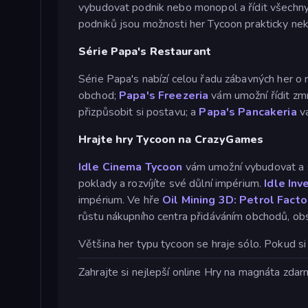
vybudovat podnik nebo monopol a řídit všechny
podniků jsou možnosti her Tycoon prakticky ne
Série Papa's Restaurant
Série Papa's nabízí celou řadu zábavných her o 
obchod;
Papa's Freezeria
vám umožní řídit zmr
přizpůsobit si postavu; a
Papa's Pancakeria
vá
Hrajte hry Tycoon na CrazyGames
Idle Cinema Tycoon
vám umožní vybudovat a s
poklady a rozvíjíte své důlní impérium.
Idle Inv
impérium. Ve hře
Oil Mining 3D: Petrol Facto
růstu nákupního centra přidáváním obchodů, obs
Většina her typu tycoon se hraje sólo. Pokud si
Zahrajte si nejlepší online Hry na magnáta zda