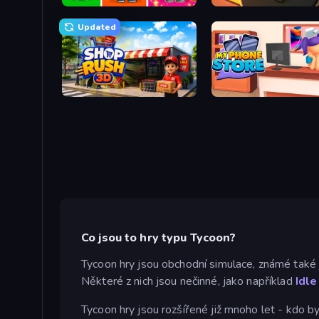
Music Band
Fantasy Idle Tycoon
Updated
Shop Rush 3D
My Phone Store
Co jsou to hry typu Tycoon?
Tycoon hry jsou obchodní simulace, známé také 
Některé z nich jsou nečinné, jako například
Idle
Tycoon hry jsou rozšířené již mnoho let - kdo 