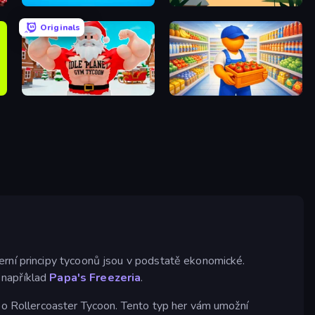
Factory Industrial
Panda Palace
Originals
Idle Planet: Gym Tycoon
Supermarket Manager
erní principy tycoonů jsou v podstatě ekonomické.
o například
Papa's Freezeria
.
ebo Rollercoaster Tycoon. Tento typ her vám umožní