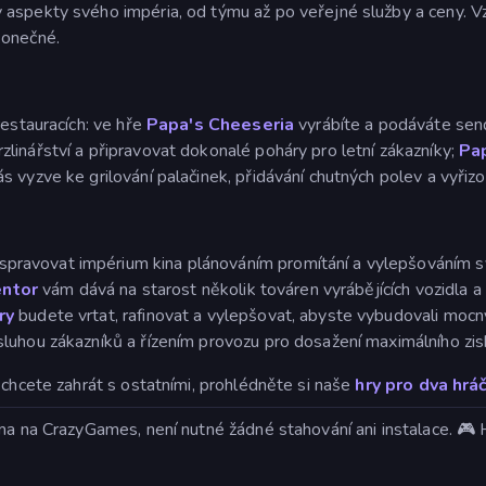
 aspekty svého impéria, od týmu až po veřejné služby a ceny. 
konečné.
restauracích: ve hře
Papa's Cheeseria
vyrábíte a podáváte send
zlinářství a připravovat dokonalé poháry pro letní zákazníky;
Pap
s vyzve ke grilování palačinek, přidávání chutných polev a vyřiz
pravovat impérium kina plánováním promítání a vylepšováním s
entor
vám dává na starost několik továren vyrábějících vozidla 
ry
budete vrtat, rafinovat a vylepšovat, abyste vybudovali mocn
luhou zákazníků a řízením provozu pro dosažení maximálního zis
 chcete zahrát s ostatními, prohlédněte si naše
hry pro dva hrá
rma na CrazyGames, není nutné žádné stahování ani instalace. 🎮