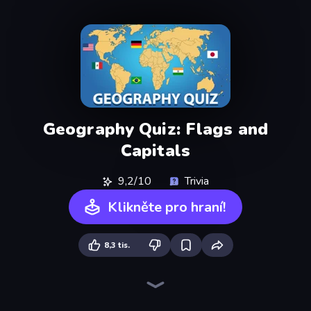
Geography Quiz: Flags and
Capitals
9,2/10
Trivia
Klikněte pro hraní!
8,3 tis.