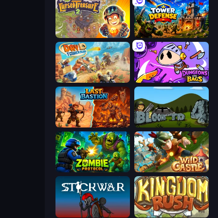
Cursed Treasure 2
Tower Defense
Day D Tower Rush
Dungeons and Bags
Last Bastion
Bloons Tower Defense 4
Zombie Protocol
Wild Castle TD: Grow Empire
Stick War
Kingdom Rush