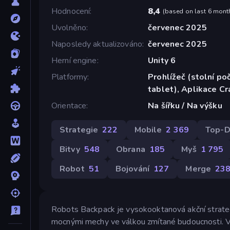
Hodnocení
8,4
(
based on last 6 mont
Uvolněno
červenec 2025
Naposledy aktualizováno
červenec 2025
Herní engine
Unity 6
Platformy
Prohlížeč (stolní poč
tablet), Aplikace C
Orientace
Na šířku / Na výšku
Strategie
222
Mobile
2 369
Top-
Bitvy
548
Obrana
185
Myš
1 795
Robot
51
Bojování
127
Merge
23
Robots Backpack je vysokooktanová akční strategic
mocnými mechy ve válkou zmítané budoucnosti. Vž