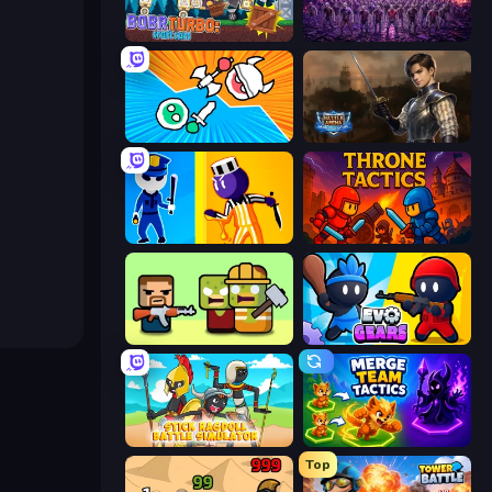
Bobr Turbo: Craft Cars
Idle Zombie Wave: Survivors
Merge Knights!
Battle Arena
Jailbreak: Hide or Attack!
Throne Tactics
Zombie Horde: Build & Survive
Evo Gears
Stick Ragdoll Battle Simulator
Merge Team Tactics
Top