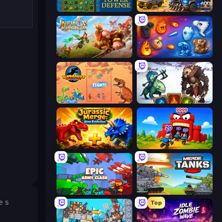
Tower Swap
AOD - Art Of Defense
Infinity Kingdom
Elemental Merge
Dinosaurs Merge Master
Dark Stones: Card Battle RPG
Jurassic Merge: Dino Evolution
TimeWarriors
Epic Army Clash
Merge Master Tanks: Tank Wars
e s
Top