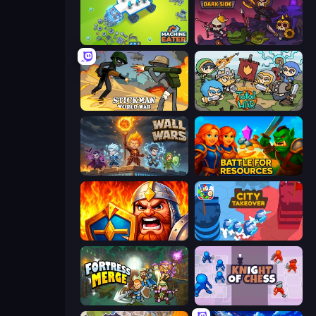
Machine Eater
Raid Heroes: Dark Side
Stickman World War
Raid Heroes: Total War
Wall Wars
Battle for Resources
WarLink: Crown & Clash
City Takeover
Fortress Merge
Knight of Chess