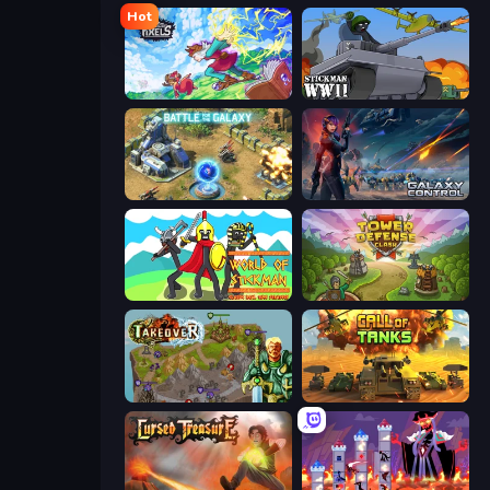
Hot
Kingdom of Pixels
Stickman WW2
Battle for the Galaxy
Galaxy Control: 3D Strategy
World of Stickman Classic RTS
Tower Defense Clash
Takeover
Call of Tanks