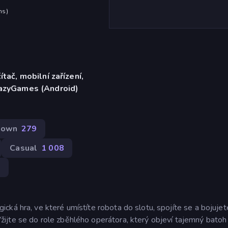
hs
)
ítač, mobilní zařízení,
razyGames (Android)
Down
279
Casual
1 008
8
ká hra, ve které umístíte robota do slotu, spojíte se a bojujet
ijte se do role zběhlého operátora, který objeví tajemný batoh