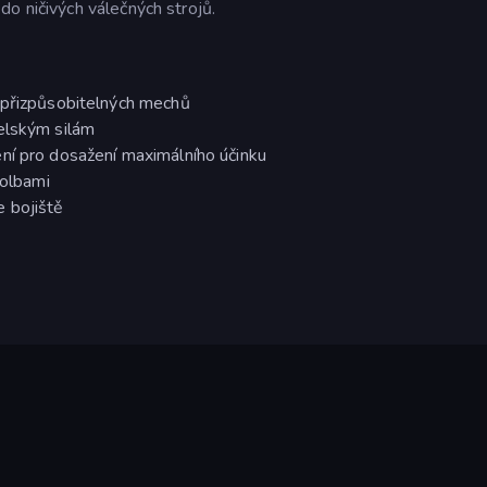
o ničivých válečných strojů.
 přizpůsobitelných mechů
elským silám
ní pro dosažení maximálního účinku
volbami
 bojiště