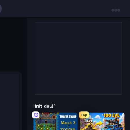
Hrát další
Top