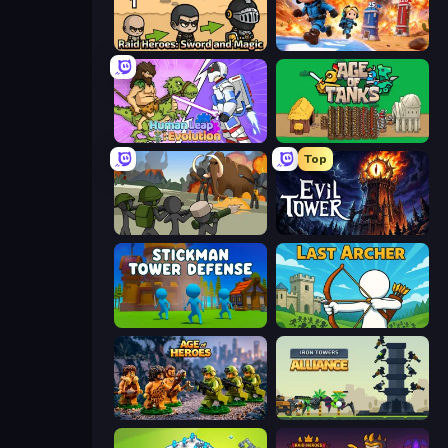
Raid Heroes: Sword and Magic
Tower Battle
Human Leap: Evolution
Age of Tanks Warriors: TD War
Top
Stickman History Battle
Evil Tower
Stickman Tower Defense Idle 3D
Last Archer
Age of Heroes
Iron Towers Alliance