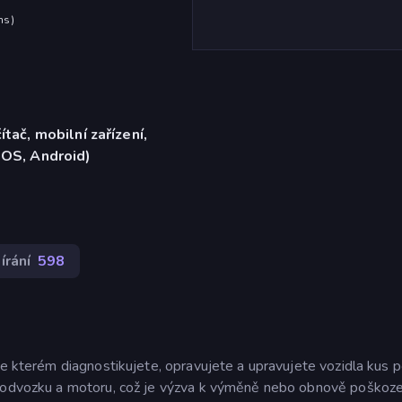
hs
)
ítač, mobilní zařízení,
iOS, Android)
írání
598
ve kterém diagnostikujete, opravujete a upravujete vozidla kus p
, podvozku a motoru, což je výzva k výměně nebo obnově poškoz