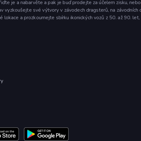
iďte je a nabarvěte a pak je buď prodejte za účelem zisku, nebo 
 vyzkoušejte své výtvory v závodech dragsterů, na závodních o
é lokace a prozkoumejte sbírku ikonických vozů z 50. až 90. let,
ry