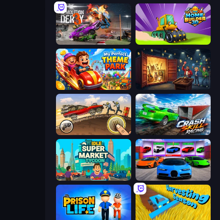
Demolition Derby 3
Home Builder 3D
My Perfect Theme Park
Container Auction
Earn to Die: Zombie Ride
Crash Skill Racing
Idle Supermarket Tycoon
Case Simulator: Cars