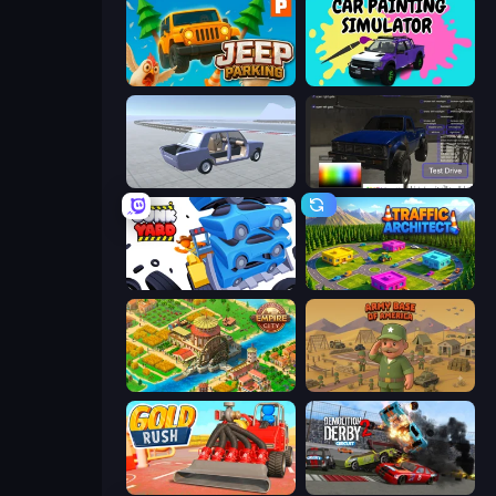
Jeep Parking 3D
Car Painting Simulator
Car Tuning Simulator
Car Inspector: Truck
Junkyard Sim
Traffic Architect
Empire City
Army Base Of America
Gold Rush
Demolition Derby 2