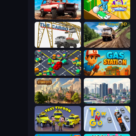
Offroad Masters Challenge
Doctor Hero
The Cargo
Hill Travel 3D
Slightly Annoying Traffic
Gas Station
Steam City
SuperCity 3D
Taxi Tycoon: Idle Business
Tow N Go