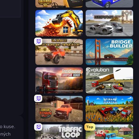
Gold Rush: Gold Simulator 3D
Taz Mechanic Simulator
City Constructor
Gearshift One
Ultimate Truck Driving Simulator 2020
Bridge Builder
Truck Simulator: European Roads
Evolution Factor
DriveTown
Field Master
o kuse.
Top
ených