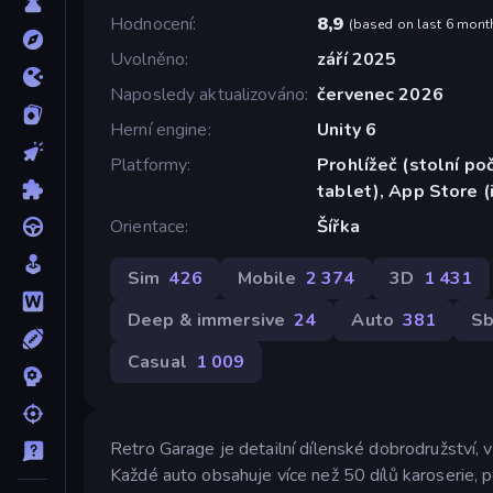
Hodnocení
8,9
(
based on last 6 mont
Uvolněno
září 2025
Naposledy aktualizováno
červenec 2026
Herní engine
Unity 6
Platformy
Prohlížeč (stolní poč
tablet), App Store (
Orientace
Šířka
Sim
426
Mobile
2 374
3D
1 431
Deep & immersive
24
Auto
381
Sb
Casual
1 009
Retro Garage je detailní dílenské dobrodružství, 
Každé auto obsahuje více než 50 dílů karoserie