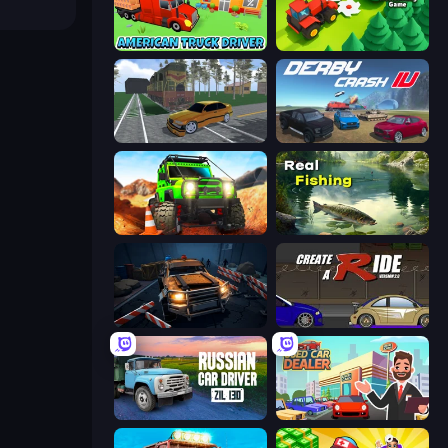
American Truck Driver
Lumber Harvest: Tree Cutting Game
Obby: Car Crash Sandbox
Derby Crash 4
Offroad Life 3D
Real Fishing Simulator
Cars vs Zombies
Create-A-Ride
Russian Car Driver ZIL 130
Used Car Dealer Tycoon