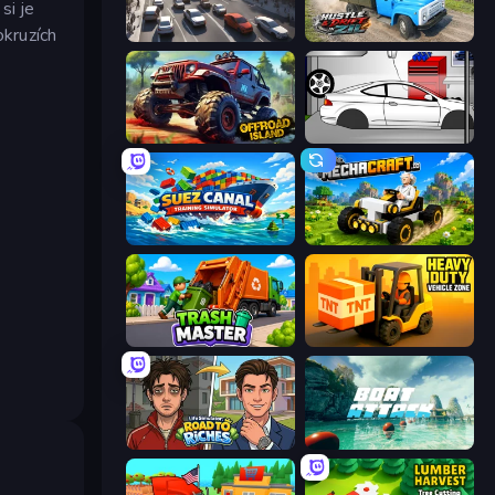
si je
kruzích
Traffic Loop
Hustle & Drift in ZIL
Offroad Island
Drag Racer V2
Suez Canal Training Simulator
Mechacraft.io
Trash Master
Heavy Duty: Vehicle Zone
Life Simulator: Road to Riches
Boat Attack