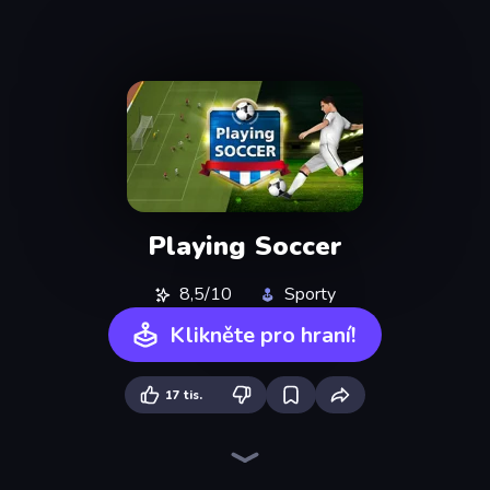
Playing Soccer
8,5/10
Sporty
Klikněte pro hraní!
17 tis.