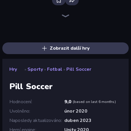
Ragdoll Soccer 2 Players
Free Kick Classic (3D Free Kick)
Basket Battle
Mini Car Ball
Crazy Flips 3D
Drunken Boxing
Hoop World 3D
Basket Random
CarBall.io
putt.day
Foot Battle Ball
Boxing Random
Volley Random
8 Ball Pool
Soccer Random
Super Bowling Mania
Goal Gang
Mini-Caps: Soccer
Zobrazit další hry
Hry
Sporty
Fotbal
Pill Soccer
»
»
»
Pill Soccer
Hodnocení
9,0
(
based on last 6 months
)
Uvolněno
únor 2020
Naposledy aktualizováno
duben 2023
Herní engine
Unity 2020