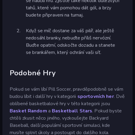
se naučili hru. Zjistíte také několik důležitých
tahů, které vám pomohou dát gól, a brzy
budete připraveni na turnaj.
Když se míč dostane za váš pilíř, ale ještě
nedosáhl branky, nebuďte příliš nervózní.
Buďte opatrní, odskočte dozadu a stanete
se brankářem, který ochrání vaši síť.
Podobné Hry
Pokud se vám líbí Pill Soccer, pravděpodobně se vám
budou líbit i další hry v kategorii
sportovních her
. Dvě
oblíbené basketbalové hry v této kategorii jsou
Basket Random
a
Basketball Stars
. Pokud byste
chtěli zkusit něco jiného, vyzkoušejte Backyard
Baseball, další populární sportovní simulaci, kde
musíte splnit úkoly a postoupit do dalšího kola.