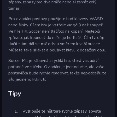
zápasy, zápasy pro dva hráče nebo si zahrát celý
turnaj.
Pro ovládání postavy použijete buď klávesy WASD
nebo šipky. Cílem hry je vstřelit víc gólů než soupeř.
Ve hře Pill Soccer není tlačítko na kopání. Nejlepší
způsob, jak kopnout do míče, je ho tlačit. Čím tvrději
tlačíte, tím dál se míč odrazí směrem k vaší brance.
Můžete také skákat a používat hlavu k dosažení gólu.
Soccer Pill je zábavná a rychlá hra, která vás udrží
pořádně ve střehu. Ovládání je jednoduché, ale vaše
postavička bude rychle reagovat, takže nepodceňujte
sílu jediného kliknutí.
Tipy
Vyzkoušejte některé rychlé zápasy, abyste