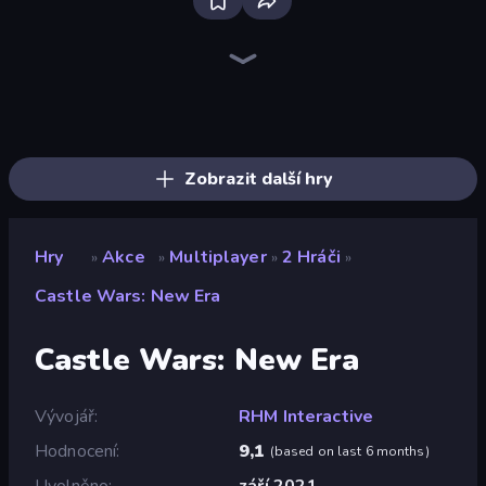
Throw a Lucky Block
Fortzone Battle Royale
Mr. Dude: Online Multiverse Challenge
Stickman Clash
Brainrot Arena Online
Merge & Fight
No Pain No Gain - Ragdoll Sandbox
War the Knights
Getaway Shootout
Stickman Rebirth
War Sea
Puppet Fighter 2 Player
Lost Dungeon
OvO Game
Boom Slingers ReBoom
99 Nights (Bloxd.io)
Bed Wars
Ships 3D
Zobrazit další hry
Hry
Akce
Multiplayer
2 Hráči
»
»
»
»
Castle Wars: New Era
Castle Wars: New Era
Vývojář
RHM Interactive
Hodnocení
9,1
(
based on last 6 months
)
Uvolněno
září 2021