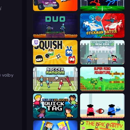
í
Mini-Caps: Arena
Ragdoll Soccer 2 Players
Duo
Stickman battle 1-4 Players
Squish
Castle Wars: New Era
 volby
Soccer Random
Super Robo - Adventure
Multiplayer Quick Tag
Clash of Cakes