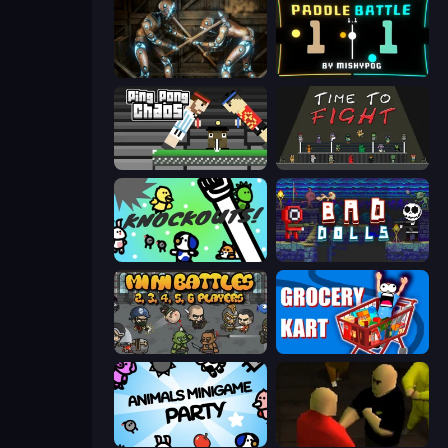
Striker Dummies
Paddle Battle
Ping Pong Chaos
Time to Fight
KNOCKOUTS!
Bad Dolls
MiniBattles
Grocery Kart
Animals Minigame Party
Kuja