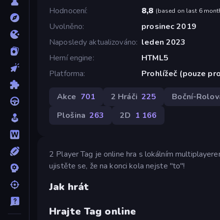
Hodnocení
8,8
(
based on last 6 mont
Uvolněno
prosinec 2019
Naposledy aktualizováno
leden 2023
Herní engine
HTML5
Platforma
Prohlížeč (pouze pro
Akce
701
2 Hráči
225
Boční-Rolov
Plošina
263
2D
1 166
2 Player Tag je online hra s lokálním multiplayer
ujistěte se, že na konci kola nejste "to"!
Jak hrát
Hrajte Tag online