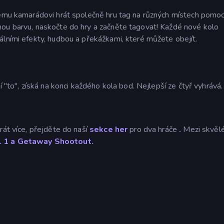
šemu kamarádovi hrát společně hru tag na různých místech pomoc
nou barvu, naskočte do hry a začněte tagovat! Každé nové kolo
álními efekty, hudbou a překážkami, které můžete obejít.
í "to", získá na konci každého kola bod. Nejlepší ze čtyř vyhrává.
rát více, přejděte do naší
sekce her
pro dva hráče
.
Mezi skvělé
 1 a
Getaway Shootout.