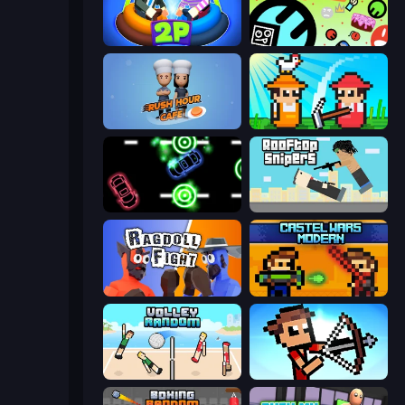
Ragdoll Arena 2 Player
The Epic Party
Rush Hour Cafe
Farmer Challenge Party
Glowit - Two Players
Rooftop Snipers
Ragdoll Fight
Castle Wars: Modern
Volley Random
Stick Archers Battle