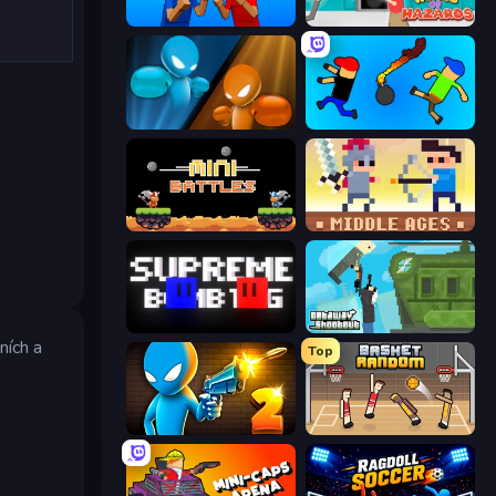
Puppet Fighter 2 Player
House of Hazards
Drunken Boxing
Mini-Caps: Bombs
12 MiniBattles
Castle Wars: Middle Ages
Supreme Bomb Tag
Getaway Shootout
ních a
Top
Drunken Duel 2
Basket Random