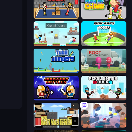
Boxing Random
Push My Chair
Castle Wars
Mini-Caps: Soccer
Tube Jumpers
Root Vegetables & Co
Janissary Battles
Pixel Smash Duel
Gangsters
Cubic Rush