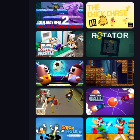
Gun Mayhem 2
The Chick Chase
Hospital Hustle
Rotator
Pill Soccer
Miners' Adventure
Drunk-Fu: Wasted Masters
Mini Car Ball