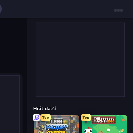
Hrát další
Top
Top