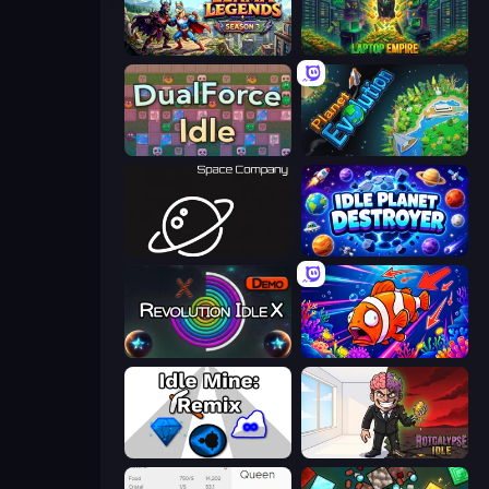
Llama Legends
Laptop Empire
DualForce Idle
Planet Evolution: Idle Clicker
Space Company
Idle Planet Destroyer
Revolution Idle X
Fish Catch Idle
Idle Mine: Remix
Rotcalypse: Idle Incremental