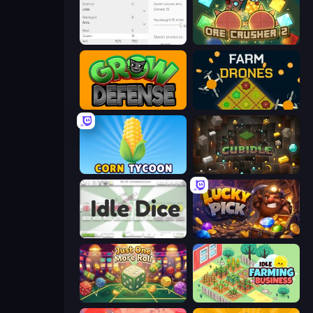
Idle Ants
OreCrusher 2
Grow Defense
Farm Drones
Corn Tycoon
Cubidle
Idle Dice
Lucky Pick
Just One More Roll
Idle Farming Business