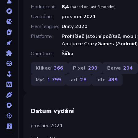
Hodnocení
8,4
(
based on last 6 months
)
Uvolněno
prosinec 2021
Herní engine
Unity 2020
Platformy
Prohlížeč (stolní počítač, mobiln
Aplikace CrazyGames (Android
Orientace
Šířka
Klikací
366
Pixel
290
Barva
204
Myš
1 799
art
28
Idle
489
Datum vydání
prosinec 2021