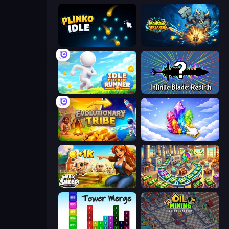
Plinko Idle
Monster Breaker Idle
Idle Clicker Runner
Infinite Blade: Rebirth
Evolutionary Tribe
Crystalia Idle Clicker
Need for Sheep: Idle Clicker
Money Factory: Tycoon Idle Game