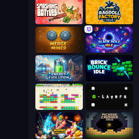
Smashing Bottles
Ragdoll Factory Idle
Merge Miner
Black Hole Idle
Energy Evolution
Brick Bounce Idle
Idle Breakout
Omega Layers
Mining Simulator
Pickaxe Crusher Idle