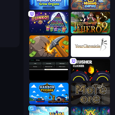
Human Clicker: Grow Organs
Idle Mining Empire
PLINKO!
Incremental Epic Hero 2
Mine Clicker
Your Chronicle
Evolve
Crusher Clicker
Harbor Tycoon
More Ore