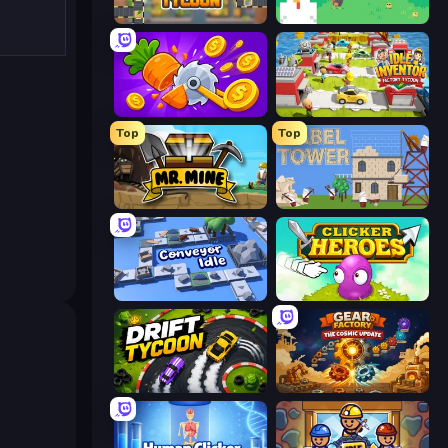
Leek Factory Tycoon
The MachinEGG
Farm Ring Idle
Idle Inventor
Top
Top
Mr. Mine
Babel Tower
Conveyor Idle
Clicker Heroes
Drift Tycoon
Gear Factory