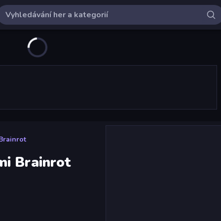
Brainrot
i Brainrot