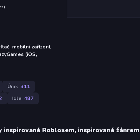
hs
)
ítač, mobilní zařízení,
razyGames (iOS,
Únik
311
2
Idle
487
y inspirované Robloxem, inspirované žánrem