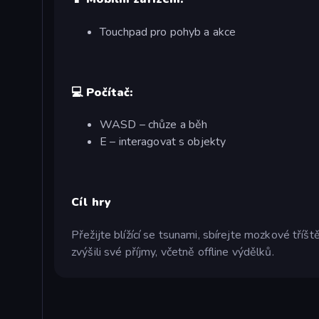
Touchpad pro pohyb a akce
💻 Počítač:
WASD – chůze a běh
E – interagovat s objekty
Cíl hry
Přežijte blížící se tsunami, sbírejte mozkové tříšt
zvýšili své příjmy, včetně offline výdělků.