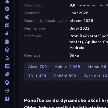
Hodnocení
9,0
(
based on last 6 mont
Uvolněno
únor 2026
Naposledy aktualizováno
březen 2026
Herní engine
Unity 2022
Platformy
Prohlížeč (stolní poč
tablet), Aplikace C
Android)
Orientace
Šířka
Akce
700
Mobile
2 368
Meme
66
3D
1 428
Sbírání
595
Rychlost
16
Ponořte se do dynamické akční hr
Obby, kde se počítá každá vteřina.