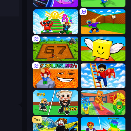
Meeland.io
Escape Tsunami for Brainrots!
Run and Jump for Brainrot
Throw a Lucky Block
Obby: Dig Brainrots
Lucky Brainrot Blocks Online
Escape Lava for Brainrots!
Ladder to Brainhot: Climb
Brainrot Arena Online
Catch Brainrots From Bosses
Top