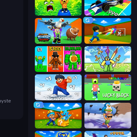
Save Memerots: Acid Lava lake
Obby Car Challenge: Drive
Escape Tsunami Brainrot
Baseball For Brainrot
Obby Brainrot Merge
Obby vs Brainrot
Break a Skyscraper
Lucky Block
abyste
Escape Cave For Brainrot
BrainZombie Log Escape