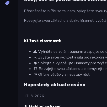
Předběhněte blížící se tsunami, vylepšete svou ryc
Rozvíjejte svou základnu a sbírku Brainrot, vydě
Klíčové vlastnosti:
🌊 Vyhněte se vlnám tsunami a zapojte se d
🏃 Zvyšte svou rychlost a sílu pro rekordní 
🧠 Sbírejte a vylepšujte Brainroty pro zvýš
🏗️ Rozvíjejte svou základnu a odemykejte 
💤 Offline výdělky a neustálý růst
Naposledy aktualizováno
17. 3. 2026
📱 Mobilní zařízení: