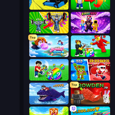
Cart Ride Danger Mount
Collect Brainrot Egg
Obby: Gym Simulator, Escape
Obby - BrainWave
Top
Bubble Gum Simulator
Break a Lucky Blocks with Brainrots
Break a Lucky Egg Brainrots
Plants vs Brain Zombies
Top
Obby Fish Challenge: Ride
Grow A Garden | Growden.io