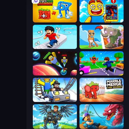
Merge & Steal Brainrot
Obby Cards: The Legend Hunt
Speed per Click: Obby
Brainrot Evolution
Obby: +1 to Spaceflight Altitude
Robby: Cross the Road for Brainrot
Obby: Ride Carts
Marble Merge: Steal Brainrot Game
Obby: Pull a Sword
Fish It Now