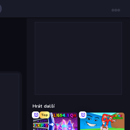
Hrát další
Top