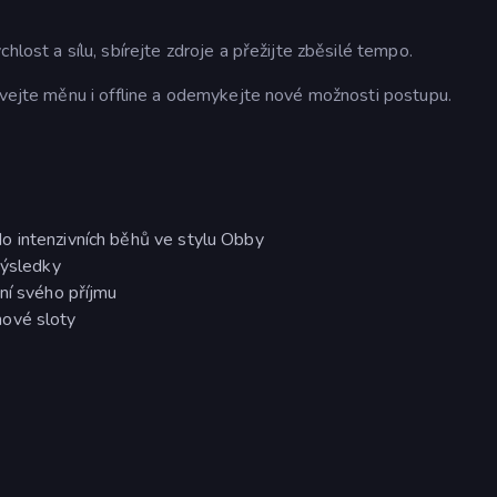
hlost a sílu, sbírejte zdroje a přežijte zběsilé tempo.
lávejte měnu i offline a odemykejte nové možnosti postupu.
o intenzivních běhů ve stylu Obby
výsledky
ení svého příjmu
nové sloty