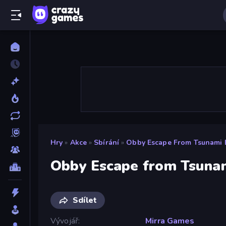
Hry
»
Akce
»
Sbírání
»
Obby Escape From Tsunami 
Obby Escape from Tsunam
Sdílet
Vývojář
Mirra Games