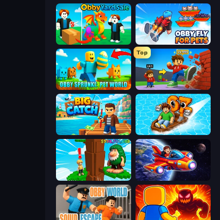
Obby Yard Sale
Obby Fly For Pets
Top
Obby Sprunki: Pet World
Obby: +1 Click Wall Breaker
Big Catch
Float for Brainrots
Steal Beanstalk for Brainrots
Obby Space Challenge: Starships