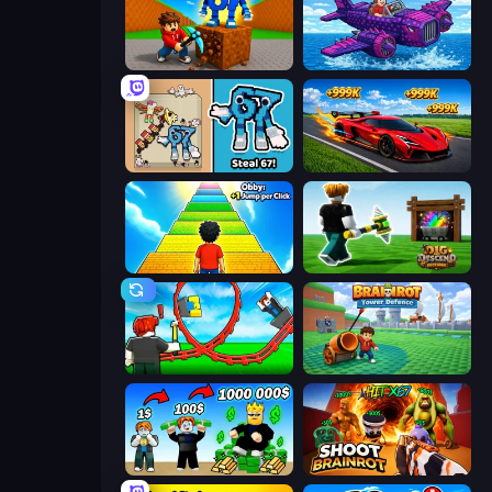
Obby: Break Rocks For Brainrots
Obby Plane Power Challenge: Fly
67 Steal a Brainrot Game
Obby: +1 Speed Car Escape
Obby: +1 Jump per Click
Dig and Descend: Obby Mine
Build a Rollercoaster: Simulator
Brainrot Tower Defence
Obby Tycoon Build the City
Shoot Brainrot