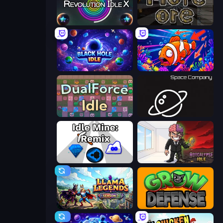
Revolution Idle X
More Ore
Black Hole Idle
Fish Catch Idle
DualForce Idle
Space Company
Idle Mine: Remix
Rotcalypse: Idle Incremental
Llama Legends
Grow Defense