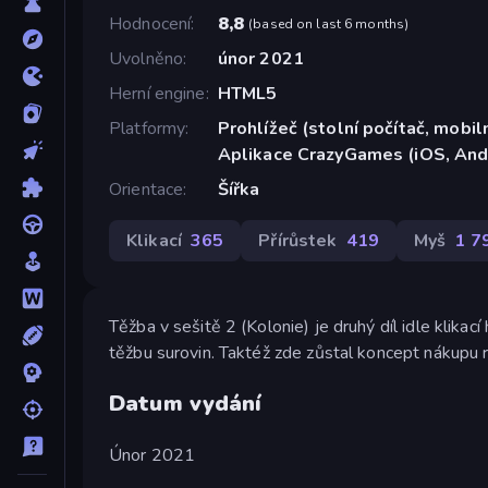
Hodnocení
8,8
(
based on last 6 months
)
Uvolněno
únor 2021
Herní engine
HTML5
Platformy
Prohlížeč (stolní počítač, mobiln
Aplikace CrazyGames (iOS, And
Orientace
Šířka
Klikací
365
Přírůstek
419
Myš
1 7
Těžba v sešitě 2 (Kolonie) je druhý díl idle klikací
těžbu surovin. Taktéž zde zůstal koncept nákupu r
Datum vydání
Únor 2021