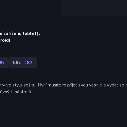
í zařízení, tablet),
roid)
95
Idle
487
 hry ve stylu sešitu. Nyní musíte rozvíjet svou vesnici a vydat se 
ůzných nástrojů.