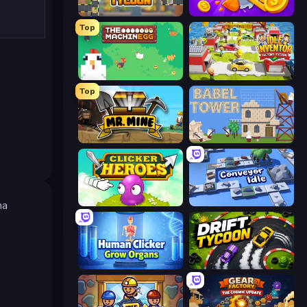
Leek Factory Tycoon
Farm Ring Idle
Top
The MachinEGG
Idle Inventor
Top
Mr. Mine
Babel Tower
Clicker Heroes
Conveyor Idle
na
Human Clicker: Grow Organs
Drift Tycoon