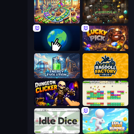
Money Factory: Tycoon Idle Game
Cubidle
Planet Clicker 2
Lucky Pick
Energy Evolution
Ragdoll Factory Idle
Dungeon Clicker
Idle Breakout
Idle Dice
Idle Clicker Runner