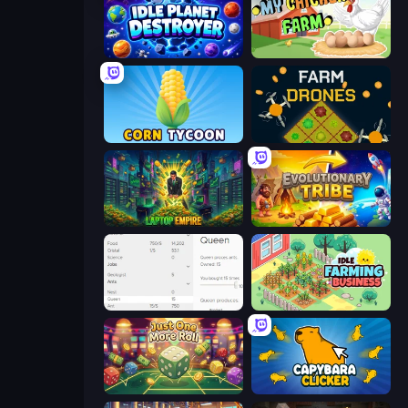
Idle Planet Destroyer
My Chicken Farm
Corn Tycoon
Farm Drones
Laptop Empire
Evolutionary Tribe
Idle Ants
Idle Farming Business
Just One More Roll
Capybara Clicker