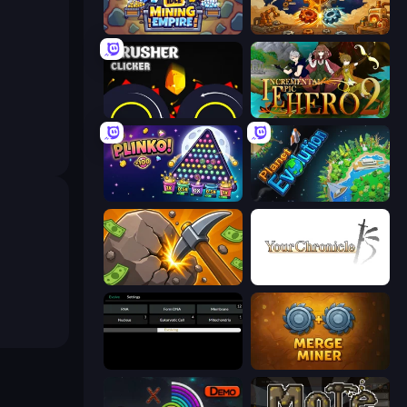
Idle Mining Empire
Gear Factory
Crusher Clicker
Incremental Epic Hero 2
PLINKO!
Planet Evolution: Idle Clicker
Mine Clicker
Your Chronicle
Evolve
Merge Miner