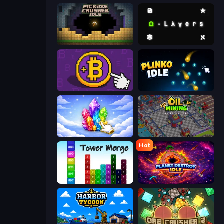
Pickaxe Crusher Idle
Omega Layers
Money Maker
Plinko Idle
Crystalia Idle Clicker
Oil Mining 3D: Petrol Factory
Hot
Tower Merge
Planet Destroy Idle