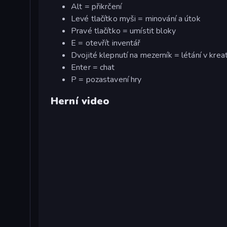
Alt = přikrčení
Levé tlačítko myši = minování a útok
Pravé tlačítko = umístit bloky
E = otevřít inventář
Dvojité klepnutí na mezerník = létání v krea
Enter = chat
P = pozastavení hry
Herní video