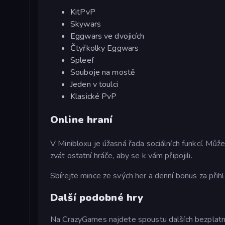
KitPvP
Skywars
Eggwars ve dvojicích
Čtyřkolky Eggwars
Spleef
Souboje na mostě
Jeden v toulci
Klasické PvP
Online hraní
V Minibloxu je úžasná řada sociálních funkcí. Můžete
zvát ostatní hráče, aby se k vám připojili.
Sbírejte mince ze svých her a denní bonus za přih
Další podobné hry
Na CrazyGames najdete spoustu dalších bezplatných