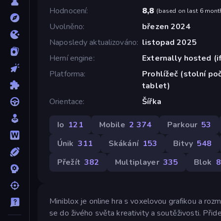
Hodnocení
8,8
(
based on last 6 mont
Uvolněno
březen 2024
Naposledy aktualizováno
listopad 2025
Herní engine
Externally hosted (i
Platforma
Prohlížeč (stolní poč
tablet)
Orientace
Šířka
Io
121
Mobile
2 374
Parkour
53
Únik
311
Skákání
153
Bitvy
548
Přežít
382
Multiplayer
335
Blok
8
Miniblox je online hra s voxelovou grafikou a r
se do živého světa kreativity a soutěživosti. Přid