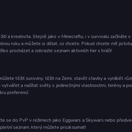
tí a kreativita. Stejně jako v Minecraftu, i v survivalu začínáte s
olnou ruku a můžete si dělat, co chcete. Pokud chcete mít jistotu
ačítko procházet a zobrazte seznam aktivních her s hráči!
můžete těžit suroviny, těžit na Zemi, stavět stavby a vyrábět růz
ytvářet a načítat světy s jedinečnými vlastnostmi, terény a po
ou preferencí.
Pusťte se do PvP v režimech jako Eggwars a Skywars nebo předv
mpletní seznam, který můžete prozkoumat!