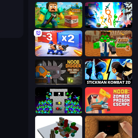
Voxel Playground: Ragdoll Noob
Stickman Epic
Battle Brigade
Trap Craft 2
Noob Digger: Pro Drill Miner
Stickman Kombat 2D
Stick Epic Fighter
Noob: Zombie Prison Escape