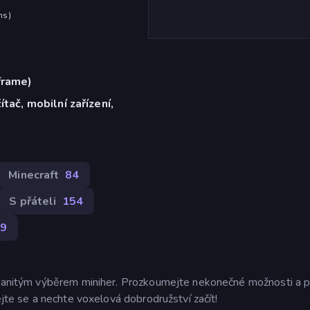
hs
)
frame)
ítač, mobilní zařízení,
Minecraft
84
S přáteli
154
9
ozmanitým výběrem miniher. Prozkoumejte nekonečné možnosti a 
ejte se a nechte voxelová dobrodružství začít!