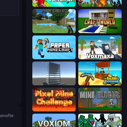
CubeRealm.io
Noob Fuse
Mine Clone
Craft World
Paper Minecraft
Voxmaxa
Craft 3D
Island Expander
Pixel Mine Challenge
Mine Blocks
ponořte