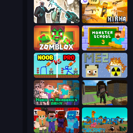
Top
Skibidi Toilets: Infection
Kirka.io
Zomblox
Monster School 3
DOP Noob: Draw to Save
MineEnergy2
Nubik vs Herobrin's Army
Block Pixel Gun Apocalypse 3
TNTcraft
ZooCraft