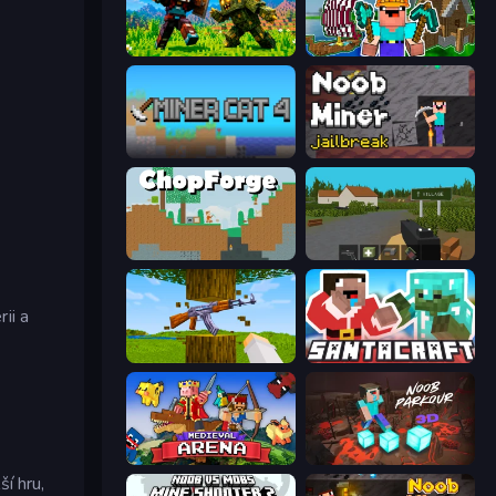
CraftSlayer: Apocalypse
Noob: Island Escape
Miner Cat 4
Noob Miner: Escape From Prison
ChopForge
ZombieCraft.io
ii a
Mine Shooter 3D
SantaCraft
Medieval Arena
Noob Parkour 3D
í hru,