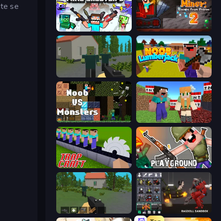
jte se
Mine Shooter 2: Noob vs Mobs
Noob Miner 2: Escape From Prison
ShooterZ
Idle Noob Lumberjack
Noob VS Monsters
BoomCraft
Trap Craft
Playground
WorldZ
Last Play: Ragdoll Sandbox