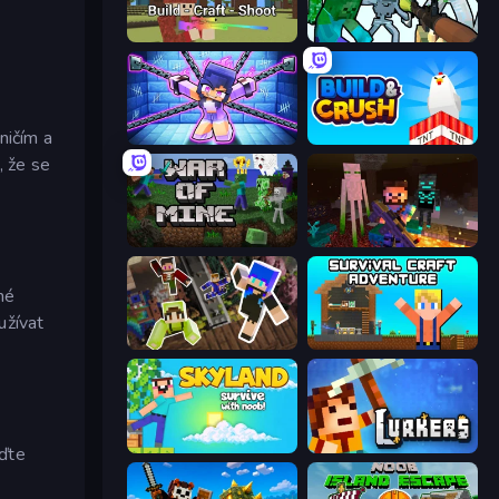
Voxiom.io
Mine Shooter: Save Your World
 ničím a
Mini Mine
Build and Crush
, že se
War of Mine
ZombieCraft
né
užívat
Only Up Craft
Survival Craft Adventure
Skyland Survive With Noob!
Lurkers.io
eďte