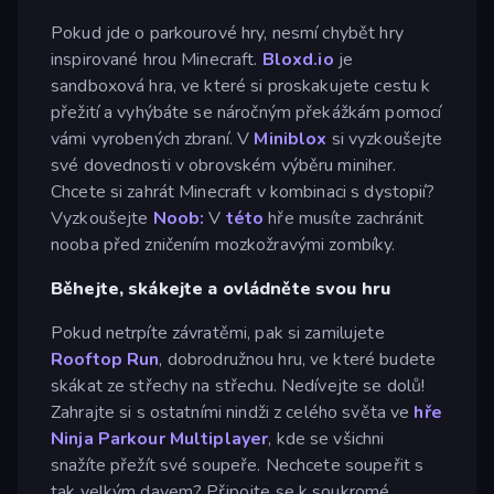
Pokud jde o parkourové hry, nesmí chybět hry
inspirované hrou Minecraft.
Bloxd.io
je
sandboxová hra, ve které si proskakujete cestu k
přežití a vyhýbáte se náročným překážkám pomocí
vámi vyrobených zbraní. V
Miniblox
si vyzkoušejte
své dovednosti v obrovském výběru miniher.
Chcete si zahrát Minecraft v kombinaci s dystopií?
Vyzkoušejte
Noob:
V
této
hře musíte zachránit
nooba před zničením mozkožravými zombíky.
Běhejte, skákejte a ovládněte svou hru
Pokud netrpíte závratěmi, pak si zamilujete
Rooftop Run
, dobrodružnou hru, ve které budete
skákat ze střechy na střechu. Nedívejte se dolů!
Zahrajte si s ostatními nindži z celého světa ve
hře
Ninja Parkour Multiplayer
, kde se všichni
snažíte přežít své soupeře. Nechcete soupeřit s
tak velkým davem? Připojte se k soukromé