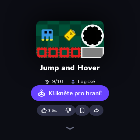
Jump and Hover
9/10
Logické
Klikněte pro hraní!
2 tis.