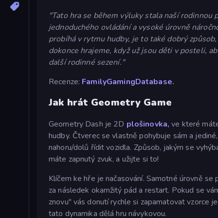
"Tato hra se během výluky stala naší rodinnou p
jednoduchého ovládání a vysoké úrovně náročnost
probíhá v rytmu hudby, je to také dobrý způsob, 
dokonce hrajeme, když už jsou děti v posteli, a
další rodinné sezení."
Recenze:
FamilyGamingDatabase.
Jak hrát Geometry Game
Geometry Dash je 2D
plošinovka,
ve které máte
hudby. Čtverec se vlastně pohybuje sám a jediné, c
nahoru/dolů řídit vozidla. Způsob, jakým se vyhýb
máte zapnutý zvuk, a užijte si to!
Klíčem ke hře je načasování. Samotné úrovně se p
za následek okamžitý pád a restart. Pokud se vám
znovu" vás donutí rychle si zapamatovat vzorce j
tato dynamika dělá hru návykovou.