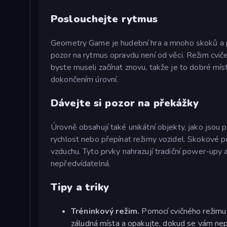
Poslouchejte rytmus
Geometry Game je hudební hra a mnoho skoků a p
pozor na rytmus opravdu není od věci. Režim cviče
byste museli začínat znovu, takže je to dobré mí
dokončením úrovní.
Dávejte si pozor na překážky
Úrovně obsahují také unikátní objekty, jako jsou p
rychlost nebo přepínat režimy vozidel. Skokové po
vzduchu. Tyto prvky nahrazují tradiční power-upy 
nepředvídatelná.
Tipy a triky
Tréninkový režim.
Pomocí cvičného režimu 
záludná místa a opakujte, dokud se vám nep