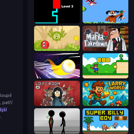
Scary Maze
Duck Hunt
Red Bounce Ball 5
Mafia Takedown
Leap and Avoid 2
Steve's World
hloupě
 patří
Lofi Room
Larry World
jší
.
Stick Figure Penalty 2
Super Billy Boy