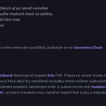
d těžkých až po téměř nemožné
učíte intuitivně hned od začátku
í části trati
mu!
e svém webovém prohlížeči, podívejte se na
Geometry Dash
blíbené
freestylové hudební
hře
FNF. Pokud se chcete trochu 
vy! Mezi další hry zaměřené na hudbu, které můžete vyzkoušet,
ostatními hudebně založenými hráči. A pokud chcete hrát
hudebně
ki
, ve které si budete moci vytvářet vlastní živé zvuky a melodie