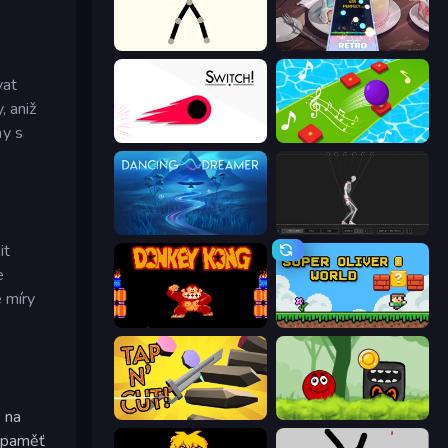
Stick Animator
Rhythm Capture
vat
, aniž
my s
Switch!
Color Music Hop Ball Games
Dancing Dreamer
Skeleton Simulator
it
e
é míry
Donkey Kong Returns
Super Oliver World
 na
Tap 'n Cut
Ball Hero Adventure: Red Bounce Ball
u paměť