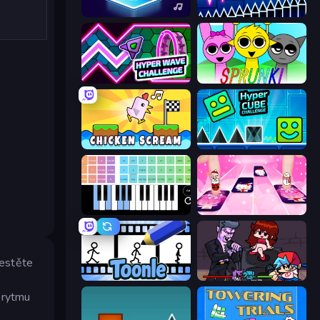
Tile Jumper 3D
Wave Dash: Geometry Arrow
Hyper Wave Challenge
Sprunki
Chicken Scream
Hyper Cube Challenge
Virtual Online Piano
Catch Tiles: Piano Game
estěte
Toonle
Friday Night Funkin'
a rytmu