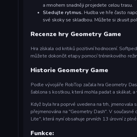
a mnohem snadněji projedete celou trasu.
Sledujte rytmus.
Hudba ve hře často napo
své skoky se skladbou. Můžete si zkusit pob
Recenze hry Geometry Game
Hra získala od kritiků pozitivní hodnocení. Softpedi
můžete dokončit etapy pomocí tréninkového režim
Historie Geometry Game
Podle vývojáře RobTop začala hra Geometry Dash
šablona s kostkou, která mohla padat a skákat, a v
Když byla hra poprvé uvedena na trh, jmenovala 
přejmenována na "Geometry Dash". V současné dob
Lite", která nyní obsahuje prvních 13 úrovní z plné
Funkce: