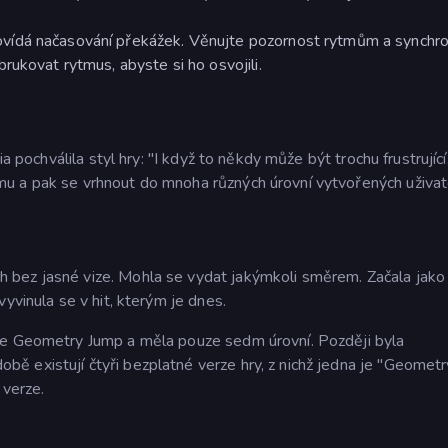
vídá načasování překážek. Věnujte pozornost rytmům a synchro
rukovat rytmus, abyste si ho osvojili.
a pochválila styl hry: "I když to někdy může být trochu frustrující
u a pak se vrhnout do mnoha různých úrovní vytvořených uživate
 bez jasné vize. Mohla se vydat jakýmkoli směrem. Začala jako
yvinula se v hit, kterým je dnes.
se Geometry Jump a měla pouze sedm úrovní. Později byla
ě existují čtyři bezplatné verze hry, z nichž jedna je "Geomet
 verze.