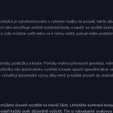
ohybů je synchronizováno s rytmem hudby na pozadí, takže dá
ní vám umožňuje umístit kontrolní body a naučit se složité úseky
sto, kde můžete začít nebo se k němu vrátit, pokud máte problé
ortály, podložky a koule. Portály mohou převracet gravitaci, měn
dložky vás automaticky vystřelí a koule spustí speciální akce v
a vytvářejí dynamické výzvy, díky nimž je každá úroveň do značn
můžete úroveň rozdělit na menší části. Umístěte kontrolní body
odaří každý úsek důsledně vyčistit. Tím si vybudujete svalovo