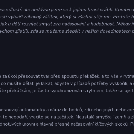
osedlostí, ale nedávno jsme se k jejímu hraní vrátili. Kombin
i vytváří zábavný zážitek, který si všichni užijeme. Protože h
jak u dětí rozvíjet smysl pro načasování a hudebnost. Někdy ji
bychom zjistili, zda se můžeme zlepšit v našich dovednostech 
 za úkol přesouvat tvar přes spoustu překážek, a to vše v rytm
o musíte dělat, je klikat, abyste v případě potřeby vyskočili, a
áte překážkám, je často synchronizován s rytmem, takže se ujist
osouvají automaticky a náraz do bodců, zdí nebo jiných nebezpe
 to nepodaří, vracíte se na začátek. Neustálá smyčka "zemři a z
ednotlivých úrovní a hlavně přesné načasování klíčových skoků. P