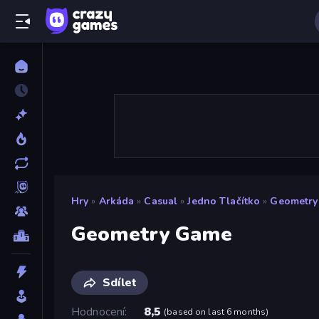
Hry
»
Arkáda
»
Casual
»
Jedno Tlačítko
»
Geometry
Geometry Game
Sdílet
Hodnocení
8,5
(
based on last 6 months
)