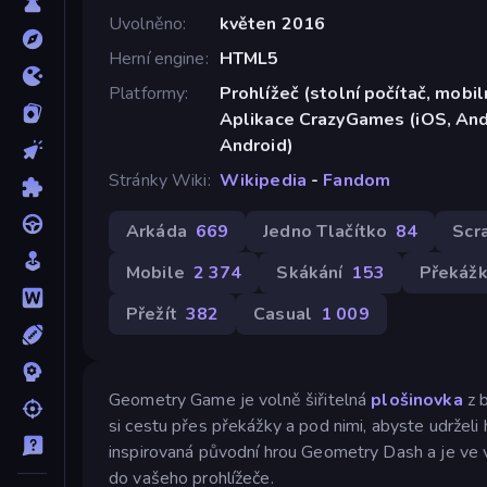
Uvolněno
květen 2016
Herní engine
HTML5
Platformy
Prohlížeč (stolní počítač, mobiln
Aplikace CrazyGames (iOS, Andr
Android)
Stránky Wiki
Wikipedia
-
Fandom
Arkáda
669
Jedno Tlačítko
84
Scr
Mobile
2 374
Skákání
153
Překáž
Přežít
382
Casual
1 009
Geometry Game je volně šiřitelná
plošinovka
z 
si cestu přes překážky a pod nimi, abyste udrželi
inspirovaná původní hrou Geometry Dash a je ve ve
do vašeho prohlížeče.