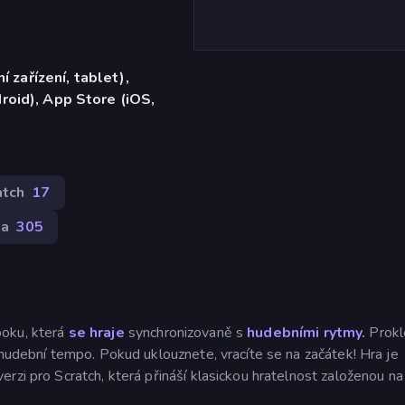
í zařízení, tablet),
oid), App Store (iOS,
atch
17
ka
305
boku, která
se hraje
synchronizovaně s
hudebními rytmy.
Prokl
 hudební tempo. Pokud uklouznete, vracíte se na začátek! Hra je
rzi pro Scratch, která přináší klasickou hratelnost založenou n