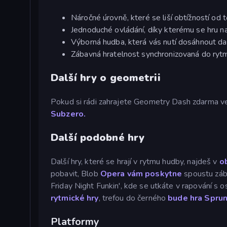
Náročné úrovně, které se liší obtížností o
Jednoduché ovládání, díky kterému se hru na
Výborná hudba, která vás nutí dosáhnout dalš
Zábavná hratelnost synchronizovaná do ryt
Další hry o geometrii
Pokud si rádi zahrajete Geometry Dash zdarma v
Subzero.
Další podobné hry
Další hry, které se hrají v rytmu hudby, najdeš v
o
pobavit, Blob
Opera vám poskytne
spoustu zába
Friday Night Funkin', kde se utkáte v rapování s 
rytmické hry
, trefou do černého
bude hra Sprun
Platformy