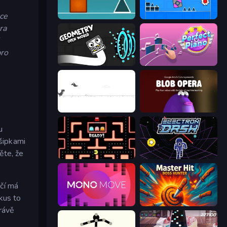
ace
The Impossible Game
Towering Trials
ra
pro
Geometry: Open World
Perfect Piano
Dino Game
Blob Opera
u
 šipkami
ěte, že
Pacman
Electron Dash
čí má
kus to
Mono Move
Master Hit: Boss Hunter
rávě