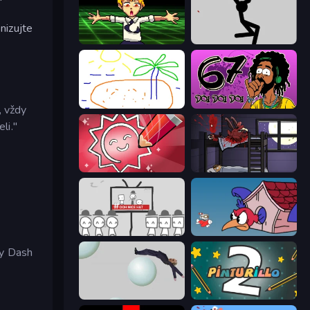
nizujte
Chainsaw Dance
Rag Doll
Skribbl.io
67 Doi Doi
, vždy
li."
Draw Quiz
The Visitor
We Become What We Behold
Cuphead
ry Dash
Bush Ragdoll
Pinturillo 2