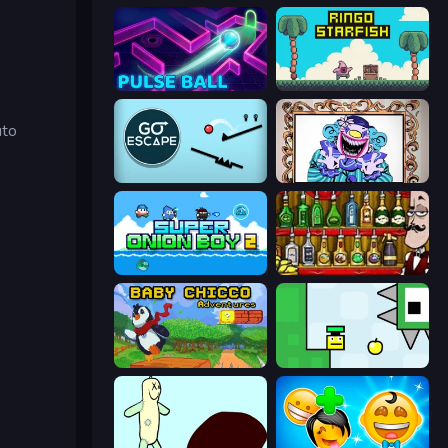
Pulse Ball
Ringo Starfish
uto
Go Escape
Exhibit of Sorrows
Super Onion Boy 2
Bartender The Right Mix
Baby Chicco Adventures
Appel