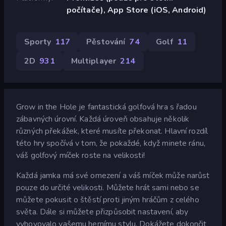
počítače), App Store (iOS, Android)
Sporty
117
Pěstování
74
Golf
11
2D
931
Multiplayer
214
Grow in the Hole je fantastická golfová hra s řadou
zábavných úrovní. Každá úroveň obsahuje několik
různých překážek, které musíte překonat. Hlavní rozdíl
této hry spočívá v tom, že pokaždé, když minete ránu,
váš golfový míček roste na velikosti!
Každá jamka má své omezení a váš míček může narůst
pouze do určité velikosti. Můžete hrát sami nebo se
můžete pokusit o štěstí proti jiným hráčům z celého
světa. Dále si můžete přizpůsobit nastavení, aby
vyhovovalo vašemu hernímu stylu. Dokážete dokončit