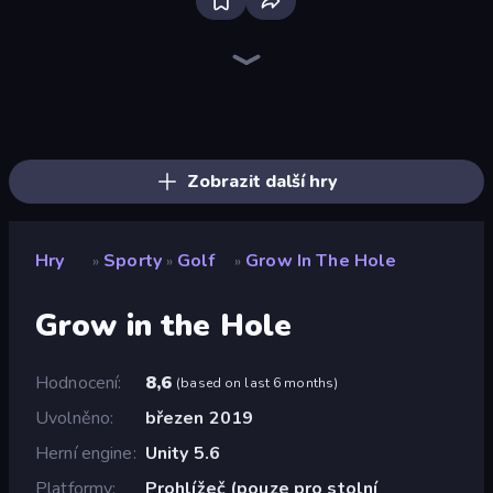
Firestone – Idle Clicker Online RPG
Home Design: Decorate House
Tanks Arena io: Craft & Combat
Real Fishing Simulator
Wizard.io
Age of Tanks Warriors: TD War
Mirrorland
Junkyard Sim
Hexa Sort
Landfill Simulator
Pocket Zone
Card Shuffle Sort
MineTap Merge Clicker
Bloom Sort
Autogun Heroes
Rovercraft
Basketball Superstars
Food Truck Chef™: A Fun Cooking Game
Zobrazit další hry
Hry
Sporty
Golf
Grow In The Hole
»
»
»
Grow in the Hole
Hodnocení
8,6
(
based on last 6 months
)
Uvolněno
březen 2019
Herní engine
Unity 5.6
Platformy
Prohlížeč (pouze pro stolní