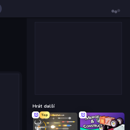
Hrát další
Top