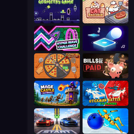
Geometry Game
Cat Snack Bar
Hyper Wave Challenge
Tile Jumper 3D
Ring Restaurant
Bills Must Be Paid
Mage Castle Idle Defense
Stickman battle 1-4 Players
Street Racer 2
Playground Man! Ragdoll Show!