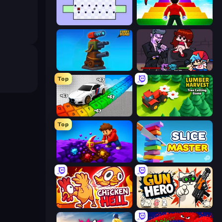
World's Hardest Game
Obby Highest Jump Ever
Furry Road
Friday Night Funkin'
Top
Obby: Supercar Race on Keyboard
Lumber Harvest: Tree Cutting Game
Top
Obby: Dig Down
Slice Master
Chicken Hell
Gun Hero: Cat Survival