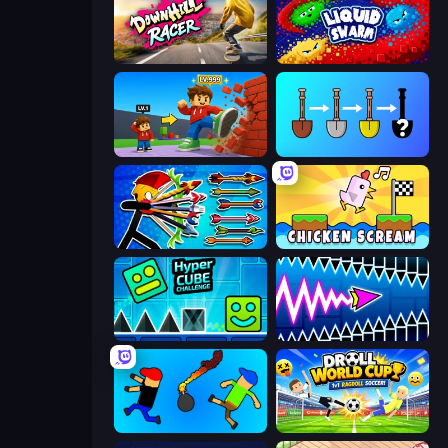
Downhill Racer
Liquid Swarm
Obby: +1 Click Wall Breaker
Merge Tools - Merge and Dig
Archer Ragdoll Masters
Chicken Scream
Hyper Cube Challenge
Wave Dash: Geometry Arrow
Mini-Caps: Bombs
Droll World Cup