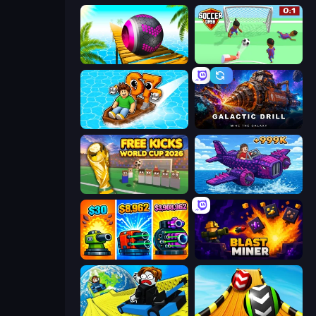
Rolling Balls Sea Race
Soccer Dash
Float for Brainrots
Galactic Drill
Free Kicks World Cup 2026
Obby Plane Power Challenge: Fly
Pumpkin Defense: Merge Cannon
Blast Miner