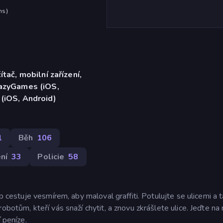
hs
)
ítač, mobilní zařízení,
razyGames (iOS,
 (iOS, Android)
1
Běh
106
ní
33
Policie
58
p cestuje vesmírem, aby maloval graffiti. Potulujte se ulicemi a 
obotům, kteří vás snaží chytit, a znovu zkrášlete ulice. Jeďte na 
 peníze.