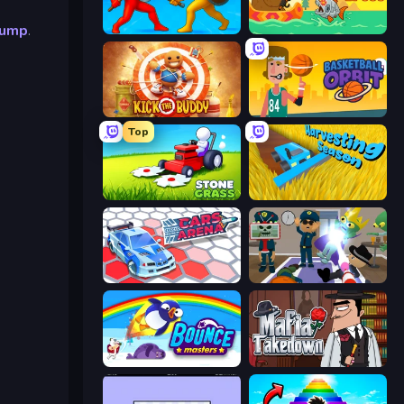
Jump
.
Epic Sword Battle! Fight in Arena
Fish Orbit
Kick the Buddy
Basketball Orbit
Top
Stone Grass: Mowing Simulator
Harvesting Season
Cars Arena
Find The Alien
Bouncemasters
Mafia Takedown