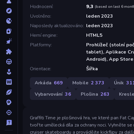
Hodnocení
9,3
(
based on last 6 mont
Uvolněno
leden 2023
Naposledy aktualizováno
leden 2023
Herní engine
HTML5
Platformy
Prohlížeč (stolní poč
tablet), Aplikace C
Android), App Store
Orientace
Šířka
Arkáda
669
Mobile
2 373
Únik
31
Vybarvování
36
Plošina
263
Kresle
Graffiti Time je plošinová hra, ve které pan Fat Ca
tvořte umělecká díla za ochrany noci. Vyhněte se r
cruiser skateboardu a provádějte kickflipy za další