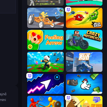
Ragdoll Archers
Merge & Construct
Draw Crash Race
Jelly Dash
Feeling Arrow
Crazy Motorcycle
Robby: Many Games
Rooftop Run
Space Waves
Honk
tajně
mini