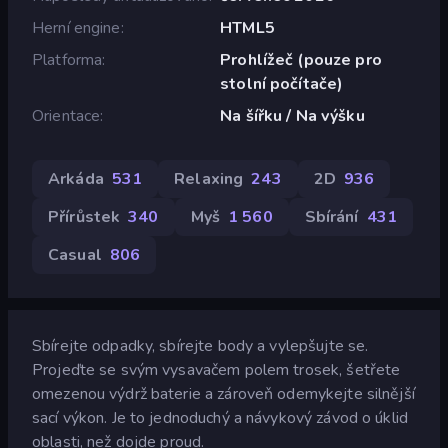
Herní engine
HTML5
Platforma
Prohlížeč (pouze pro
stolní počítače)
Orientace
Na šířku / Na výšku
Arkáda
531
Relaxing
243
2D
936
Přírůstek
340
Myš
1 560
Sbírání
431
Casual
806
Sbírejte odpadky, sbírejte body a vylepšujte se.
Projeďte se svým vysavačem polem trosek, šetřete
omezenou výdrž baterie a zároveň odemykejte silnější
sací výkon. Je to jednoduchý a návykový závod o úklid
oblasti, než dojde proud.