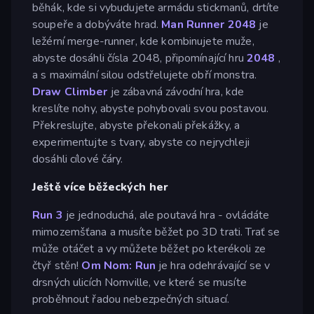
běhák, kde si vybudujete armádu stickmanů, drtíte
soupeře a dobýváte hrad.
Man Runner 2048
je
ležérní merge-runner, kde kombinujete muže,
abyste dosáhli čísla 2048, připomínající hru
2048
,
a s maximální silou odstřelujete obří monstra.
Draw Climber
je zábavná závodní hra, kde
kreslíte nohy, abyste pohybovali svou postavou.
Překreslujte, abyste překonali překážky, a
experimentujte s tvary, abyste co nejrychleji
dosáhli cílové čáry.
Ještě více běžeckých her
Run 3
je jednoduchá, ale poutavá hra - ovládáte
mimozemšťana a musíte běžet po 3D trati. Trať se
může otáčet a vy můžete běžet po kterékoli ze
čtyř stěn!
Om Nom: Run
je hra odehrávající se v
drsných ulicích Nomville, ve které se musíte
proběhnout řadou nebezpečných situací.