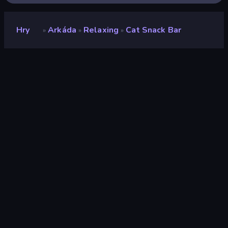
Hry
Arkáda
Relaxing
Cat Snack Bar
»
»
»
Cat Snack Bar
Hodnocení
9,3
(
based on last 6 months
)
Uvolněno
květen 2026
Naposledy aktualizováno
červenec 2026
Herní engine
Unity 2022
Platformy
Prohlížeč (stolní počítač,
mobilní zařízení, tablet),
App Store (iOS,
Android)
Orientace
Portrét