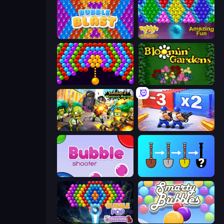
Bubble Blast
Bubble Pop Legend
Bubble Story
Blooming Gardens
Zombies 4 Weapon Merge
Battle Brigade
Bubble Shooter
Merge Tools - Merge and Dig
Bubble Pop Fairyland
Smarty Bubbles