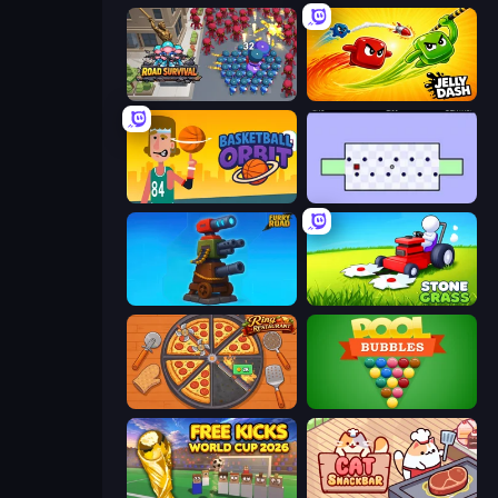
Road Survival
Jelly Dash
Basketball Orbit
World's Hardest Game
Furry Road
Stone Grass: Mowing Simulator
Ring Restaurant
Pool Bubbles