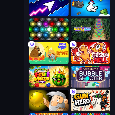
Space Waves
Honk
Magnet Balls: Addictive
Bubble Fall
Fish Orbit
Chicken Hell
Watermelon Fruit Merge Saga
Arkadium's Bubble Shooter
Gold Miner
Gun Hero: Cat Survival