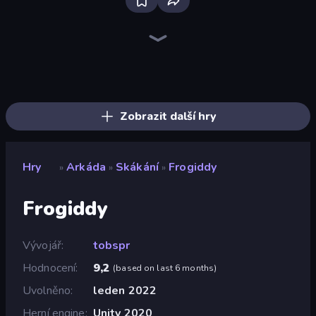
Bloxd.io
Ragdoll Archers
EvoWars.io
Piece of Cake: Merge and Bake
Veck.io
Racing Limits
Traffic Rider
Mahjongg Solitaire
Screw Out: Bolts and Nuts
Words of Wonders
Piles of Mahjong
Designville: Merge & Design
Miniblox
Space Waves
Stickman Clash
SkillWarz
Fortzone Battle Royale
Arrow Escape
Zobrazit další hry
Hry
Arkáda
Skákání
Frogiddy
»
»
»
Frogiddy
Vývojář
tobspr
Hodnocení
9,2
(
based on last 6 months
)
Uvolněno
leden 2022
Herní engine
Unity 2020